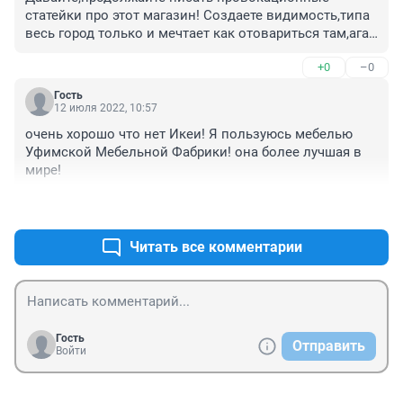
статейки про этот магазин! Создаете видимость,типа 
весь город только и мечтает как отовариться там,ага
😅😅😅 Всё! Времена изменились,чем скорее поймете 
+0
–0
это тем лучше будет.
Гость
12 июля 2022, 10:57
очень хорошо что нет Икеи! Я пользуюсь мебелью 
Уфимской Мебельной Фабрики! она более лучшая в 
мире!
+0
–0
Читать все комментарии
Гость
Отправить
Войти