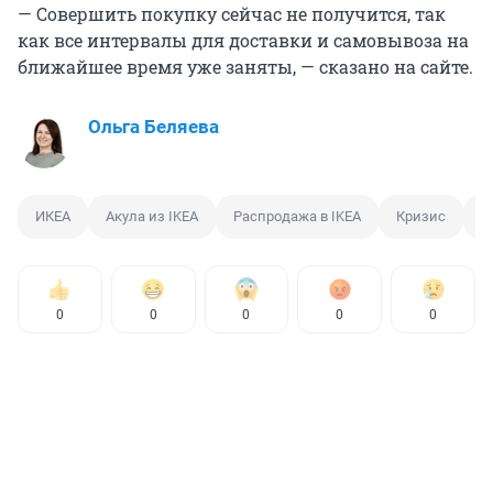
— Cовершить покупку сейчас не получится, так
как все интервалы для доставки и самовывоза на
ближайшее время уже заняты, — сказано на сайте.
Ольга Беляева
ИКЕА
Акула из IKEA
Распродажа в IKEA
Кризис
С
0
0
0
0
0