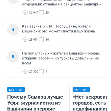
огородами: отзывы на райцентры Башкирии
36 947
20
Как звучит БПЛА. Послушайте, жители
4
Башкирии: это может спасти вашу жизнь
28 954
36
На популярных у жителей Башкирии озерах
5
открыли бассейн, но туристы довольны не
всем
27 300
9
МНЕНИЕ
МНЕНИЕ
Почему Самара лучше
«Нет некрасив
Уфы: журналистка из
городов, есть
Башкирии впервые
недофинансиро