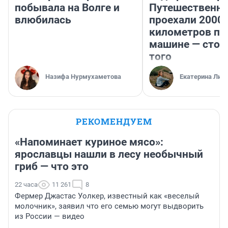
побывала на Волге и
Путешественн
влюбилась
проехали 2000
километров по 
машине — стои
того
Назифа Нурмухаметова
Екатерина Лит
РЕКОМЕНДУЕМ
«Напоминает куриное мясо»:
ярославцы нашли в лесу необычный
гриб — что это
22 часа
11 261
8
Фермер Джастас Уолкер, известный как «веселый
молочник», заявил что его семью могут выдворить
из России — видео