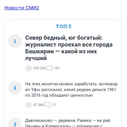
Новости СМИ2
ТОП 5
Север бедный, юг богатый:
1
журналист проехал все города
Башкирии — какой из них
лучший
105 293
167
На этих монетах можно заработать: антиквар
2
из Уфы рассказал, какие редкие деньги 1961
по 2016 год обладают ценностью
47 064
11
Давлеканово — деревня, Раевка — не рай,
3
Чишмы и Кармаскалы — провинция с