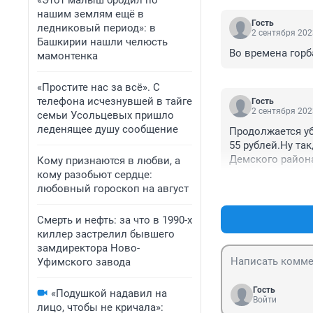
«Этот малыш бродил по
нашим землям ещё в
Гость
ледниковый период»: в
2 сентября 202
Башкирии нашли челюсть
Во времена горб
мамонтенка
«Простите нас за всё». С
телефона исчезнувшей в тайге
Гость
2 сентября 202
семьи Усольцевых пришло
леденящее душу сообщение
Продолжается уб
55 рублей.Ну та
Демского района
Кому признаются в любви, а
бы не превышали
кому разобьют сердце:
ничего ничего и 
любовный гороскоп на август
Смерть и нефть: за что в 1990-х
киллер застрелил бывшего
замдиректора Ново-
Уфимского завода
Гость
«Подушкой надавил на
Войти
лицо, чтобы не кричала»: