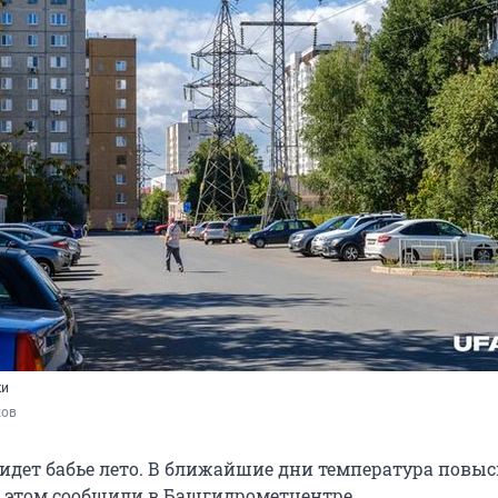
ки
хов
дет бабье лето. В ближайшие дни температура повыс
Об этом сообщили в Башгидрометцентре.