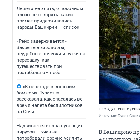
Лешего не злить, о покойном
плохо не говорить: каких
примет придерживались
народы Башкирии — список
«Рейс задерживается».
Закрытые аэропорты,
неудобные ночевки и сутки на
пересадку: как
путешествовать при
нестабильном небе
«В переходе с вонючим
бомжом». Туристка
рассказала, как спасалась во
время налета беспилотников
Нас ждут теплые день
на Сочи
Источник: 
Булат Сали
Надвигается волна пугающих
В Башкирию при
вирусов — ученые
потребовали срочно усилить
+22 градусов. 