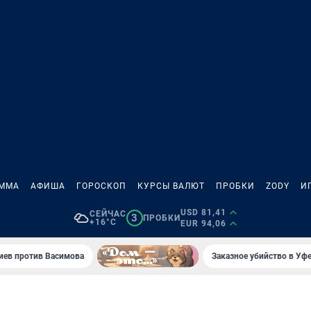
АММА
АФИША
ГОРОСКОП
КУРСЫ ВАЛЮТ
ПРОБКИ
ZODY
И
USD 81,41
СЕЙЧАС
3
ПРОБКИ
+16°C
EUR 94,06
иев против Васимова
Заказное убийство в Уфе