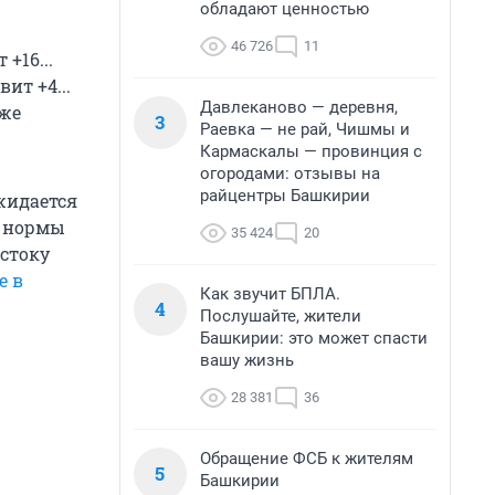
обладают ценностью
46 726
11
+16...
ит +4...
Давлеканово — деревня,
 же
3
Раевка — не рай, Чишмы и
Кармаскалы — провинция с
огородами: отзывы на
райцентры Башкирии
жидается
е нормы
35 424
20
остоку
е в
Как звучит БПЛА.
4
Послушайте, жители
Башкирии: это может спасти
вашу жизнь
28 381
36
Обращение ФСБ к жителям
5
Башкирии