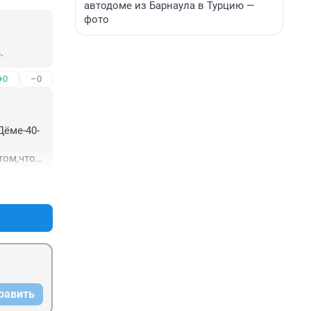
автодоме из Барнаула в Турцию —
фото
.
+0
–0
Дёме-40-
ом,что 
льше 
+0
–0
равить