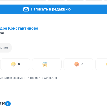
Написать в редакцию
дра Константинова
ент
ление
0
0
0
ыделите фрагмент и нажмите Ctrl+Enter
ИИ
6