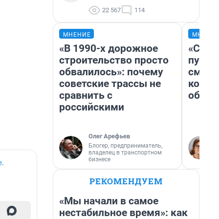
22 567
114
МНЕНИЕ
МНЕНИ
«В 1990-х дорожное
«Спут
строительство просто
пургу»
обвалилось»: почему
смерт
советские трассы не
котор
сравнить с
обнар
российскими
Олег Арефьев
Блогер, предприниматель,
владелец в транспортном
бизнесе
е
.
РЕКОМЕНДУЕМ
«Мы начали в самое
нестабильное время»: как