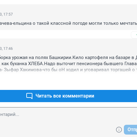
3, 17:57
ачева-ельцина о такой классной погоде могли только мечтать
3, 17:46
орка урожая на полях Башкирии.Кило картофеля на базаре в 
к, как буханка ХЛЕБА.Надо выточит пенсионера бывшего Глава 
- Зыфар Хакимова-что бы оН ходил и уговаривал торгашей о т
 цену на картофель не выше 4 рубля /кг.Он же привык так,бо
не смог сделать-работать.🔥🔥🔥
Читать все комментарии
Отп