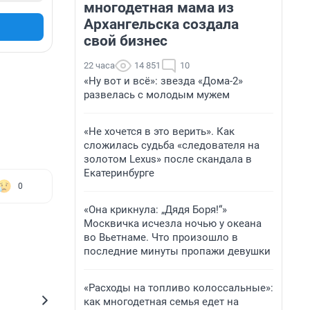
многодетная мама из
Архангельска создала
свой бизнес
22 часа
14 851
10
«Ну вот и всё»: звезда «Дома-2»
развелась с молодым мужем
«Не хочется в это верить». Как
сложилась судьба «следователя на
золотом Lexus» после скандала в
Екатеринбурге
0
«Она крикнула: „Дядя Боря!“»
Москвичка исчезла ночью у океана
во Вьетнаме. Что произошло в
последние минуты пропажи девушки
«Расходы на топливо колоссальные»:
как многодетная семья едет на