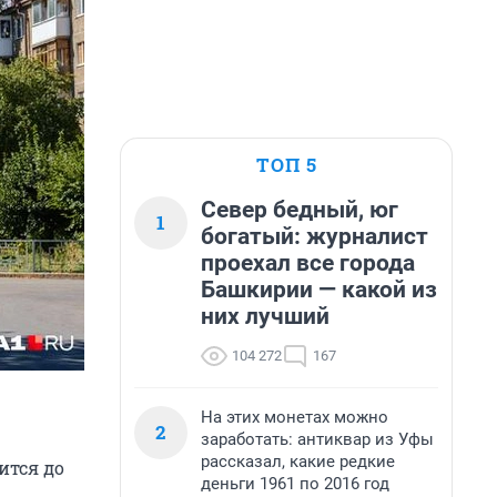
ТОП 5
Север бедный, юг
1
богатый: журналист
проехал все города
Башкирии — какой из
них лучший
104 272
167
На этих монетах можно
2
заработать: антиквар из Уфы
рассказал, какие редкие
ится до
деньги 1961 по 2016 год