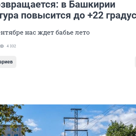
озвращается: в Башкирии
тура повысится до +22 граду
ентябре нас ждет бабье лето
4 332
ариев