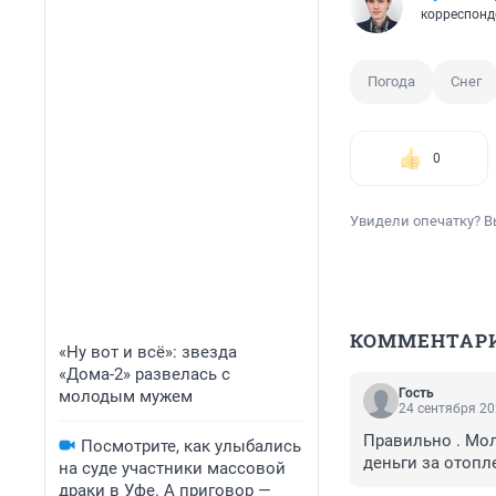
корреспонд
Погода
Снег
0
Увидели опечатку? В
КОММЕНТАР
«Ну вот и всё»: звезда
«Дома-2» развелась с
Гость
молодым мужем
24 сентября 20
Правильно . Мол
Посмотрите, как улыбались
деньги за отопл
на суде участники массовой
драки в Уфе. А приговор —