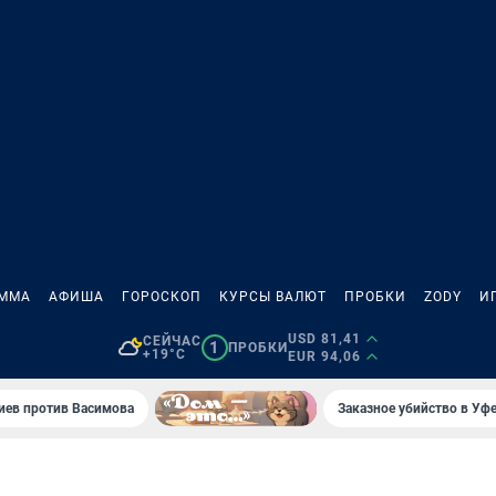
АММА
АФИША
ГОРОСКОП
КУРСЫ ВАЛЮТ
ПРОБКИ
ZODY
И
USD 81,41
СЕЙЧАС
1
ПРОБКИ
+19°C
EUR 94,06
иев против Васимова
Заказное убийство в Уфе