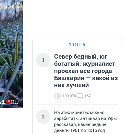
ТОП 5
Север бедный, юг
1
богатый: журналист
проехал все города
Башкирии — какой из
них лучший
103 870
167
На этих монетах можно
2
заработать: антиквар из Уфы
рассказал, какие редкие
деньги 1961 по 2016 год