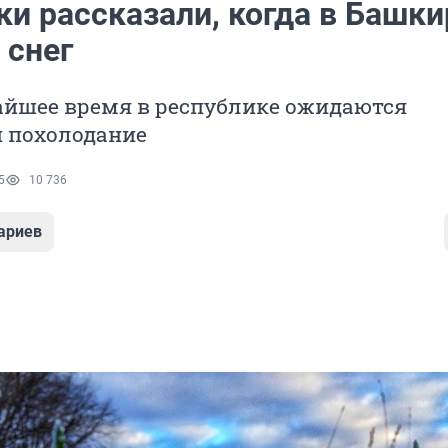
ки рассказали, когда в Башк
 снег
айшее время в республике ожидаются
и похолодание
5
10 736
ариев