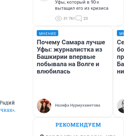
Уфы, который в 90-х
вытащил его из кризиса
31 761
23
МНЕНИЕ
МНЕНИ
Почему Самара лучше
Север
Уфы: журналистка из
богат
Башкирии впервые
проех
побывала на Волге и
Башки
влюбилась
них л
 Радий
Назифа Нурмухаметова
очках»
.
РЕКОМЕНДУЕМ