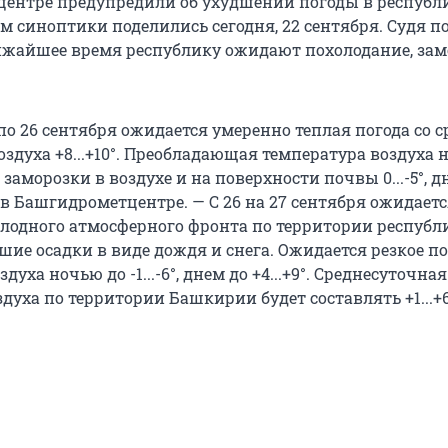
ентре предупредили об ухудшении погоды в республи
м синоптики поделились сегодня, 22 сентября. Судя 
лижайшее время республику ожидают похолодание, зам
 по 26 сентября ожидается умеренно теплая погода со 
здуха +8...+10°. Преобладающая температура воздуха
и заморозки в воздухе и на поверхности почвы 0...-5°, д
 в Башгидрометцентре. — С 26 на 27 сентября ожидает
лодного атмосферного фронта по территории республ
шие осадки в виде дождя и снега. Ожидается резкое 
уха ночью до -1...-6°, днем до +4...+9°. Среднесуточная
духа по территории Башкирии будет составлять +1...+6