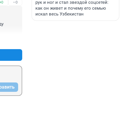
рук и ног и стал звездой соцсетей:
+0
–0
как он живет и почему его семью
искал весь Узбекистан
у 
+0
–0
равить