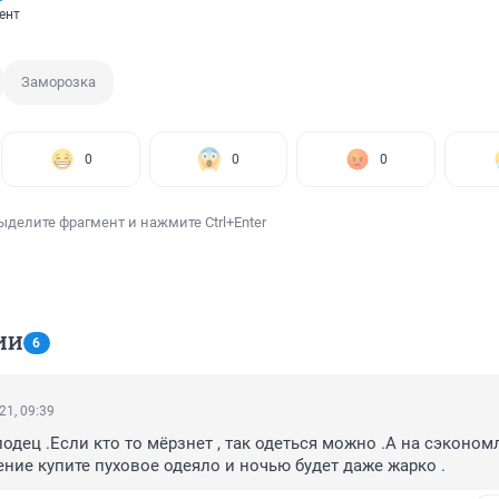
ент
Заморозка
0
0
0
ыделите фрагмент и нажмите Ctrl+Enter
ИИ
6
21, 09:39
одец .Если кто то мёрзнет , так одеться можно .А на сэконом
ение купите пуховое одеяло и ночью будет даже жарко .