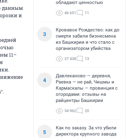
ке.
обладают ценностью
по данным
46 651
11
орозки и
Кровавое Рождество: как до
3
смерти забили бизнесмена
средней
из Башкирии и что стало с
 ночью
организатором убийства
нем 11–
37 438
13
ся
ики.
Давлеканово — деревня,
понижение
4
Раевка — не рай, Чишмы и
Кармаскалы — провинция с
°.
огородами: отзывы на
райцентры Башкирии
34 962
20
Как по заказу. За что убили
5
директора крупного завода