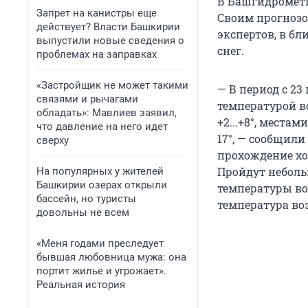
В Башгидрометц
Запрет на канистры еще
Своим прогнозо
действует? Власти Башкирии
экспертов, в б
выпустили новые сведения о
снег.
проблемах на заправках
«Застройщик не может такими
— В период с 23
связями и рычагами
температурой во
обладать»: Мавлиев заявил,
+2...+8°, местам
что давление на него идет
17°, — сообщили
сверху
прохождение хо
Пройдут неболь
На популярных у жителей
Башкирии озерах открыли
температуры возд
бассейн, но туристы
температура воз
довольны не всем
«Меня годами преследует
бывшая любовница мужа: она
портит жилье и угрожает».
Реальная история