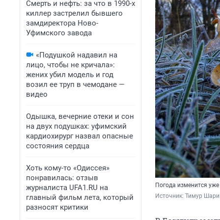
Смерть и нефть: за что в 1990-х
киллер застрелил бывшего
замдиректора Ново-
Уфимского завода
«Подушкой надавил на
лицо, чтобы не кричала»:
жених убил модель и год
возил ее труп в чемодане —
видео
Одышка, вечерние отеки и сон
на двух подушках: уфимский
кардиохирург назвал опасные
состояния сердца
Хоть кому-то «Одиссея»
понравилась: отзыв
Погода изменится уже 
журналиста UFA1.RU на
Источник: 
Тимур Шари
главный фильм лета, который
разносят критики