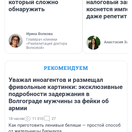
который сложно
налоговый зако
обнаружить
коснется импор
даже репетито
Ирина Волкова
Главврач клиники
Анастасия Зав
«Реабилитация доктора
Волковой»
РЕКОМЕНДУЕМ
Уважал иноагентов и размещал
фривольные картинки: эксклюзивные
подробности задержания в
Волгограде мужчины за фейки об
армии
18 часов
11 310
27
Как приготовить ленивые беляши — простой способ
от жительницы Барнаула