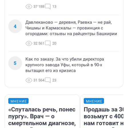
37 188
13
Давлеканово — деревня, Раевка — не рай,
4
Чишмы и Кармаскалы — провинция с
огородами: отзывы на райцентры Башкирии
32 561
20
Как по заказу. За что убили директора
5
крупного завода Уфы, который в 90-х
вытащил его из кризиса
31 564
23
МНЕНИЕ
МНЕНИЕ
«Спуталась речь, понес
Продашь за 300
пургу». Врач — о
возьмут с 4000
смертельном диагнозе,
нам готовит н