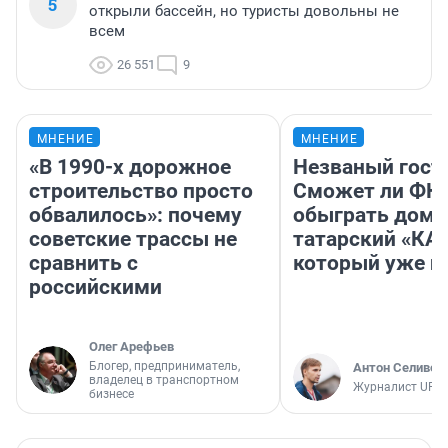
5
открыли бассейн, но туристы довольны не
всем
26 551
9
МНЕНИЕ
МНЕНИЕ
«В 1990-х дорожное
Незваный гост
строительство просто
Сможет ли ФК 
обвалилось»: почему
обыграть дома
советские трассы не
татарский «КА
сравнить с
который уже не
российскими
Олег Арефьев
Блогер, предприниматель,
Антон Селивер
владелец в транспортном
Журналист UFA1
бизнесе