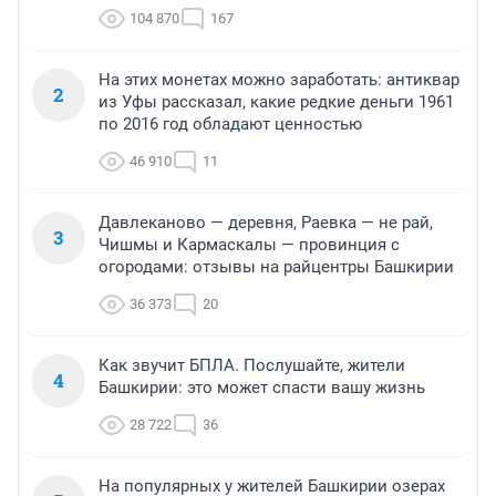
104 870
167
На этих монетах можно заработать: антиквар
2
из Уфы рассказал, какие редкие деньги 1961
по 2016 год обладают ценностью
46 910
11
Давлеканово — деревня, Раевка — не рай,
3
Чишмы и Кармаскалы — провинция с
огородами: отзывы на райцентры Башкирии
36 373
20
Как звучит БПЛА. Послушайте, жители
4
Башкирии: это может спасти вашу жизнь
28 722
36
На популярных у жителей Башкирии озерах