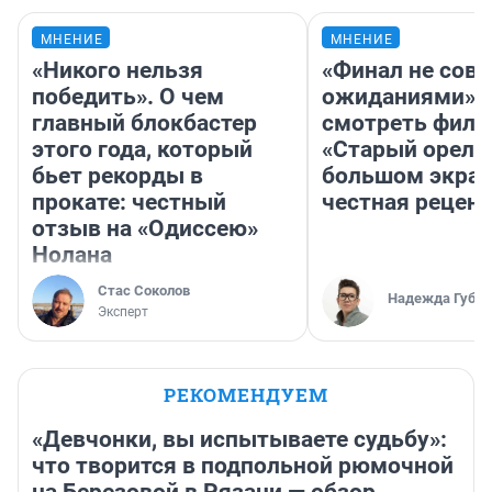
МНЕНИЕ
МНЕНИЕ
«Никого нельзя
«Финал не совп
победить». О чем
ожиданиями»: 
главный блокбастер
смотреть фил
этого года, который
«Старый орел» 
бьет рекорды в
большом экран
прокате: честный
честная рецен
отзыв на «Одиссею»
Нолана
Стас Соколов
Надежда Губар
Эксперт
РЕКОМЕНДУЕМ
«Девчонки, вы испытываете судьбу»:
что творится в подпольной рюмочной
на Березовой в Рязани — обзор