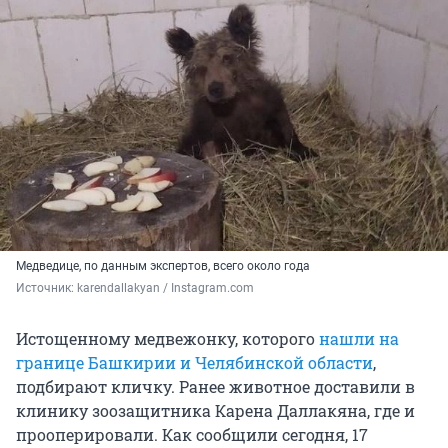
Медведице, по данным экспертов, всего около года
Источник: 
karendallakyan / Instagram.com
Истощенному медвежонку, которого
нашли на
границе Башкирии и Челябинской области
,
подбирают кличку. Ранее животное доставили в
клинику зоозащитника Карена Даллакяна, где и
прооперировали. Как сообщили сегодня, 17