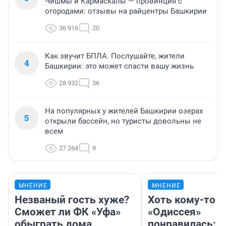
Чишмы и Кармаскалы — провинция с
огородами: отзывы на райцентры Башкирии
36 916
20
Как звучит БПЛА. Послушайте, жители
4
Башкирии: это может спасти вашу жизнь
28 932
36
На популярных у жителей Башкирии озерах
5
открыли бассейн, но туристы довольны не
всем
27 264
9
МНЕНИЕ
МНЕНИЕ
Незваный гость хуже?
Хоть кому-то
Сможет ли ФК «Уфа»
«Одиссея»
обыграть дома
понравилась: 