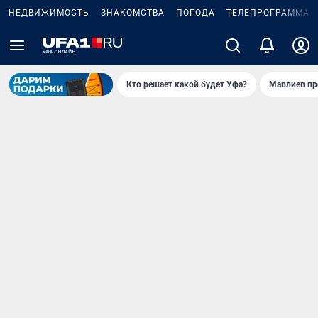
НЕДВИЖИМОСТЬ
ЗНАКОМСТВА
ПОГОДА
ТЕЛЕПРОГРАММА
Кто решает какой будет Уфа?
Мавлиев пр