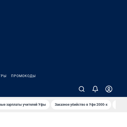
ГРЫ
ПРОМОКОДЫ
ные зарплаты учителей Уфы
Заказное убийство в Уфе 2000-х
Каким