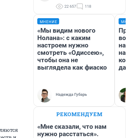
22 657
118
МНЕНИЕ
МНЕНИ
«Мы видим нового
Прода
Нолана»: с каким
возьм
настроем нужно
нам г
смотреть «Одиссею»,
налог
чтобы она не
косне
выглядела как фиаско
даже 
Надежда Губарь
РЕКОМЕНДУЕМ
«Мне сказали, что нам
еляются
нужно расстаться».
еств и