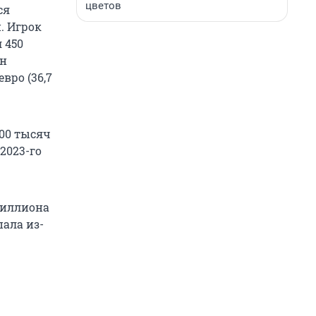
цветов
ся
. Игрок
 450
он
вро (36,7
00 тысяч
2023-го
миллиона
пала из-