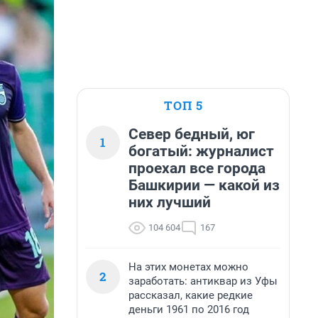
ТОП 5
Север бедный, юг
1
богатый: журналист
проехал все города
Башкирии — какой из
них лучший
104 604
167
На этих монетах можно
2
заработать: антиквар из Уфы
рассказал, какие редкие
деньги 1961 по 2016 год