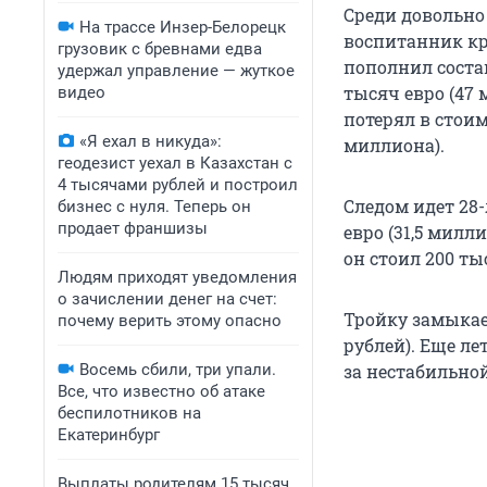
Среди довольно
На трассе Инзер-Белорецк
воспитанник кр
грузовик с бревнами едва
пополнил состав
удержал управление — жуткое
тысяч евро (47 
видео
потерял в стоим
«Я ехал в никуда»:
миллиона).
геодезист уехал в Казахстан с
4 тысячами рублей и построил
Следом идет 28
бизнес с нуля. Теперь он
продает франшизы
евро (31,5 милл
он стоил 200 ты
Людям приходят уведомления
о зачислении денег на счет:
Тройку замыкает
почему верить этому опасно
рублей). Еще ле
Восемь сбили, три упали.
за нестабильной
Все, что известно об атаке
беспилотников на
Екатеринбург
Выплаты родителям 15 тысяч