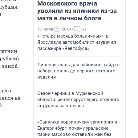
Московского врача
лубами.
уволили из клиники из-за
и
мата в личном блоге
13 часов
28 041
21
«Четыре месяца больничных»: в
Ярославле автомобилист изувечил
пассажира «Яавтобуса»
-летний
рублей).
Лицевая гладь для чайников: гайд от
а зимой
набора петель до первого готового
изделия
 него
Сезон черники в Мурманской
лялся на
области: рецепт хрустящего ягодного
2
штруделя за полчаса
«Сыночки-корзиночки» заполонили
Екатеринбург: почему уральские
парни массово оставили жен без