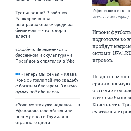
«Уфе» тяжело тягатьс
Третья волна? В районах
Источник: 
ФК «Уфа» / 
Башкирии снова
выстраиваются очереди за
бензином — что говорят
Игроки футболь
власти
подготовке ко в
пройдут медосмо
«Особняк Веремеенко» с
силами, UFA1.R
бассейном и скульптурами
игроков.
Посейдона спрятался в Уфе
«Теперь мы семья!» Клава
По данным анал
Кока сыграла тайную свадьбу
сравнительную о
с богатым блогером. В какую
это с учетом н
сумму всё обошлось
которые были з
Константин Троя
«Вода желтая уже неделю» — в
Уфаводоканале объяснили,
считается игро
почему вода в Глумилино
странного цвета