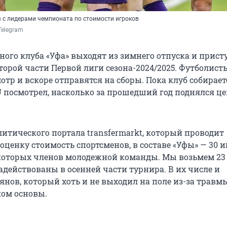
я с лидерами чемпионата по стоимости игроков
Telegram
ного клуба «Уфа» выходят из зимнего отпуска и прист
торой части Первой лиги сезона-2024/2025. Футболист
тр и вскоре отправятся на сборы. Пока клуб собирает
U посмотрел, насколько за прошедший год поднялся ц
итического портала transfermarkt, который проводит
ценку стоимость спортсменов, в составе «Уфы» — 30 и
екоторых членов молодежной команды. Мы возьмем 23 
адействованы в осенней части турнира. В их числе и
нов, который хоть и не выходил на поле из-за травмы
ком основы.