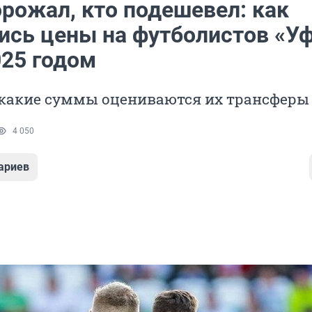
орожал, кто подешевел: как
ись цены на футболистов «У
025 годом
 какие суммы оцениваются их трансферы
4 050
ариев