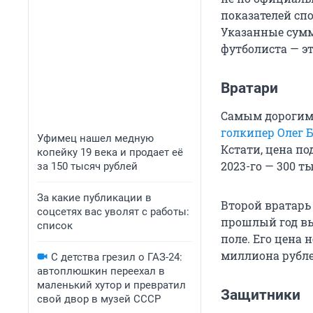
показателей сп
Указанные сумм
футболиста — эт
Вратари
Самым дорогим и
голкипер Олег 
Уфимец нашел медную
Кстати, цена по
копейку 19 века и продает её
2023-го — 300 т
за 150 тысяч рублей
За какие публикации в
Второй вратарь
соцсетях вас уволят с работы:
прошлый год вы
список
поле. Его цена 
миллиона рубле
С детства грезил о ГАЗ-24:
автоплюшкин переехал в
маленький хутор и превратил
Защитники
свой двор в музей СССР