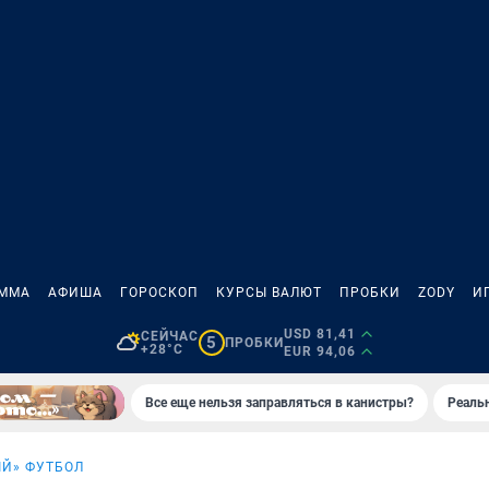
АММА
АФИША
ГОРОСКОП
КУРСЫ ВАЛЮТ
ПРОБКИ
ZODY
И
USD 81,41
СЕЙЧАС
5
ПРОБКИ
+28°C
EUR 94,06
Все еще нельзя заправляться в канистры?
Реаль
Й» ФУТБОЛ