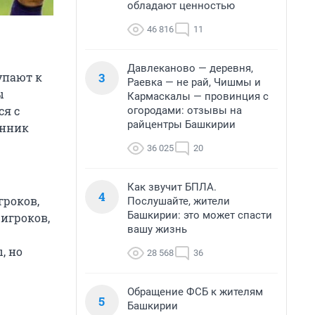
обладают ценностью
46 816
11
Давлеканово — деревня,
3
упают к
Раевка — не рай, Чишмы и
ы
Кармаскалы — провинция с
ся с
огородами: отзывы на
райцентры Башкирии
енник
36 025
20
Как звучит БПЛА.
4
гроков,
Послушайте, жители
Башкирии: это может спасти
игроков,
вашу жизнь
, но
28 568
36
Обращение ФСБ к жителям
5
Башкирии