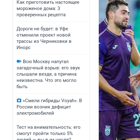
Как приготовить настоящее
мороженое дома: 3
проверенных рецепта
Дороги не будет: в Уфе
отменили проект новой
трассы из Черниковки в
Инорс
Всю Москву напугал
загадочный взрыв: его звук
слышали везде, а причина
неизвестна. Что это могло
быть
«Смели гибриды Voyah». В
России возник дефицит
электромобилей
Тест на внимательность: его
смогут пройти только 5%
людей — вы в их числе?