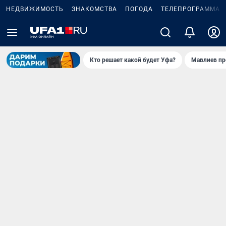
НЕДВИЖИМОСТЬ
ЗНАКОМСТВА
ПОГОДА
ТЕЛЕПРОГРАММА
Кто решает какой будет Уфа?
Мавлиев пр