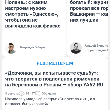
Нолана»: с каким
богатый: журна
настроем нужно
проехал все гор
смотреть «Одиссею»,
Башкирии — как
чтобы она не
них лучший
выглядела как фиаско
Андрей Бирюков
Надежда Губарь
Корреспондент U
РЕКОМЕНДУЕМ
«Девчонки, вы испытываете судьбу»:
что творится в подпольной рюмочной
на Березовой в Рязани — обзор YA62.RU
8 августа
14 447
Обсудить
Накипело у младшей сестры: «Она уехала жить, а я
осталась быть хорошей»