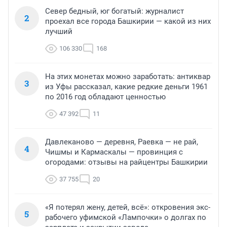
Север бедный, юг богатый: журналист
2
проехал все города Башкирии — какой из них
лучший
106 330
168
На этих монетах можно заработать: антиквар
3
из Уфы рассказал, какие редкие деньги 1961
по 2016 год обладают ценностью
47 392
11
Давлеканово — деревня, Раевка — не рай,
4
Чишмы и Кармаскалы — провинция с
огородами: отзывы на райцентры Башкирии
37 755
20
«Я потерял жену, детей, всё»: откровения экс-
5
рабочего уфимской «Лампочки» о долгах по