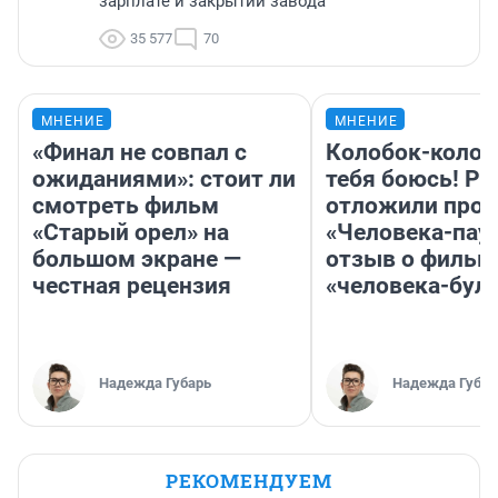
зарплате и закрытии завода
35 577
70
МНЕНИЕ
МНЕНИЕ
«Финал не совпал с
Колобок-колобо
ожиданиями»: стоит ли
тебя боюсь! Ра
смотреть фильм
отложили прок
«Старый орел» на
«Человека-пау
большом экране —
отзыв о фильм
честная рецензия
«человека-бул
Надежда Губарь
Надежда Губар
РЕКОМЕНДУЕМ