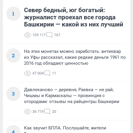
Север бедный, юг богатый:
1
журналист проехал все города
Башкирии — какой из них лучший
105 117
167
На этих монетах можно заработать: антиквар
2
из Уфы рассказал, какие редкие деньги 1961 по
2016 год обладают ценностью
47 004
11
Давлеканово — деревня, Раевка — не рай,
3
Чишмы и Кармаскалы — провинция с
огородами: отзывы на райцентры Башкирии
36 719
20
Как звучит БПЛА. Послушайте, жители
4