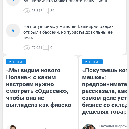
Башкирии: это может спасти вашу жизнь
28 842
36
На популярных у жителей Башкирии озерах
5
открыли бассейн, но туристы довольны не
всем
27 031
9
МНЕНИЕ
МНЕНИЕ
«Мы видим нового
«Покупаешь кот
Нолана»: с каким
мешке»:
настроем нужно
предпринимате
смотреть «Одиссею»,
рассказала, как
чтобы она не
самом деле уст
выглядела как фиаско
бизнес со скла
дешевых товар
Наталья Шорохо