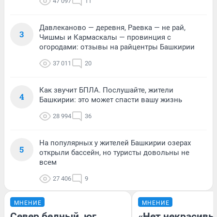
47 097
11
Давлеканово — деревня, Раевка — не рай,
3
Чишмы и Кармаскалы — провинция с
огородами: отзывы на райцентры Башкирии
37 011
20
Как звучит БПЛА. Послушайте, жители
4
Башкирии: это может спасти вашу жизнь
28 994
36
На популярных у жителей Башкирии озерах
5
открыли бассейн, но туристы довольны не
всем
27 406
9
МНЕНИЕ
МНЕНИЕ
Север бедный, юг
«Нет некрасивы