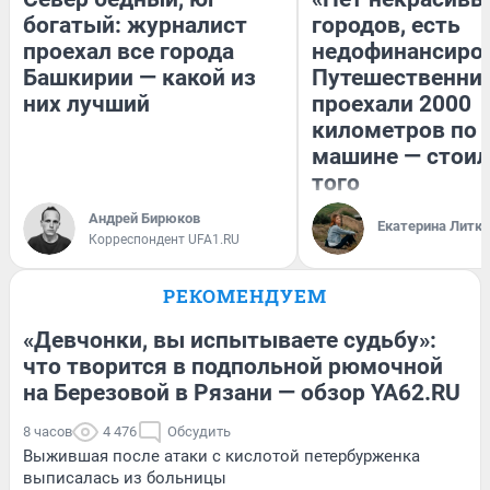
богатый: журналист
городов, есть
проехал все города
недофинансиро
Башкирии — какой из
Путешественни
них лучший
проехали 2000
километров по 
машине — стоил
того
Андрей Бирюков
Екатерина Литк
Корреспондент UFA1.RU
РЕКОМЕНДУЕМ
«Девчонки, вы испытываете судьбу»:
что творится в подпольной рюмочной
на Березовой в Рязани — обзор YA62.RU
8 часов
4 476
Обсудить
Выжившая после атаки с кислотой петербурженка
выписалась из больницы