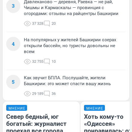
Давлеканово — деревня, Раевка — не рай,
3
Чишмы и Кармаскалы — провинция с
огородами: отзывы на райцентры Башкирии
37 328
20
На популярных у жителей Башкирии озерах
4
открыли бассейн, но туристы довольны не
всем
32 755
10
Как звучит БПЛА. Послушайте, жители
5
Башкирии: это может спасти вашу жизнь
29 189
36
МНЕНИЕ
МНЕНИЕ
Север бедный, юг
Хоть кому-то
богатый: журналист
«Одиссея»
проехал все города
понравилась: о