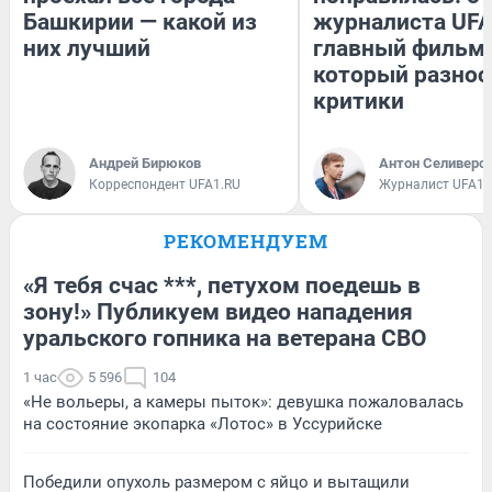
Башкирии — какой из
журналиста UFA
них лучший
главный фильм 
который разнос
критики
Андрей Бирюков
Антон Селиверс
Корреспондент UFA1.RU
Журналист UFA1.
РЕКОМЕНДУЕМ
«Я тебя счас ***, петухом поедешь в
зону!» Публикуем видео нападения
уральского гопника на ветерана СВО
1 час
5 596
104
«Не вольеры, а камеры пыток»: девушка пожаловалась
на состояние экопарка «Лотос» в Уссурийске
Победили опухоль размером с яйцо и вытащили