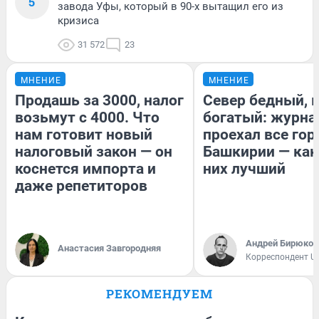
5
завода Уфы, который в 90-х вытащил его из
кризиса
31 572
23
МНЕНИЕ
МНЕНИЕ
Продашь за 3000, налог
Север бедный, 
возьмут с 4000. Что
богатый: журна
нам готовит новый
проехал все гор
налоговый закон — он
Башкирии — как
коснется импорта и
них лучший
даже репетиторов
Андрей Бирюков
Анастасия Завгородняя
Корреспондент U
РЕКОМЕНДУЕМ