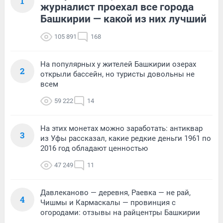
1
журналист проехал все города
Башкирии — какой из них лучший
105 891
168
На популярных у жителей Башкирии озерах
2
открыли бассейн, но туристы довольны не
всем
59 222
14
На этих монетах можно заработать: антиквар
3
из Уфы рассказал, какие редкие деньги 1961 по
2016 год обладают ценностью
47 249
11
Давлеканово — деревня, Раевка — не рай,
4
Чишмы и Кармаскалы — провинция с
огородами: отзывы на райцентры Башкирии