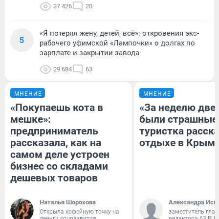
37 426
20
«Я потерял жену, детей, всё»: откровения экс-
5
рабочего уфимской «Лампочки» о долгах по
зарплате и закрытии завода
29 684
63
МНЕНИЕ
МНЕНИЕ
«Покупаешь кота в
«За неделю две
мешке»:
были страшные
предприниматель
туристка расска
рассказала, как на
отдыхе в Крым
самом деле устроен
бизнес со складами
дешевых товаров
Наталья Шорохова
Александра Исм
Открыла кофейную точку на
заместитель глав
деньги соцразвития
редактора 63.RU