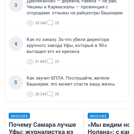
Давлеканово — деревня, Раевка — не рай,
3
Чишмы и Кармаскалы — провинция с
огородами: отзывы на райцентры Башкирии
35 340
20
Как по заказу. За что убили директора
4
крупного завода Уфы, который в 90-х
вытащил его из кризиса
31 845
23
Как звучит БПЛА. Послушайте, жители
5
Башкирии: это может спасти вашу жизнь
28 354
35
МНЕНИЕ
МНЕНИЕ
Почему Самара лучше
«Мы видим нов
Уфы: журналистка из
Нолана»: с как