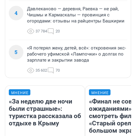
Давлеканово — деревня, Раевка — не рай,
4
Чишмы и Кармаскалы — провинция с
огородами: отзывы на райцентры Башкирии
37 784
20
«Я потерял жену, детей, всё»: откровения экс-
5
рабочего уфимской «Лампочки» о долгах по
зарплате и закрытии завода
35 602
70
МНЕНИЕ
МНЕНИЕ
«За неделю две ночи
«Финал не совп
были страшные»:
ожиданиями»: 
туристка рассказала об
смотреть фил
отдыхе в Крыму
«Старый орел» 
большом экран