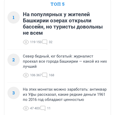
ТОП 5
На популярных у жителей
1
Башкирии озерах открыли
бассейн, но туристы довольны
не всем
119 153
32
Север бедный, юг богатый: журналист
2
проехал все города Башкирии — какой из них
лучший
106 367
168
На этих монетах можно заработать: антиквар
3
из Уфы рассказал, какие редкие деньги 1961
по 2016 год обладают ценностью
47 403
11