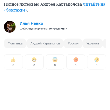
Полное интервью Андрея Картаполова
читайте на
«Фонтанке»
.
Илья Ненко
Шеф-редактор evergreen-редакции
Фонтанка
Андрей Картаполов
Россия
Украина
С
0
0
0
0
0