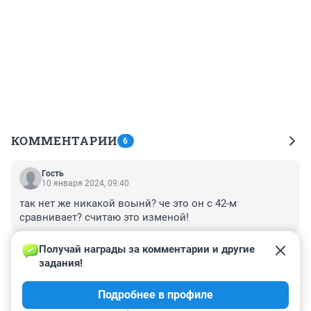
КОММЕНТАРИИ
6
Гость
10 января 2024, 09:40
так нет же никакой воынй? че это он с 42-м 
сравнивает? считаю это изменой!
+0
–0
Получай награды за комментарии и другие 
задания!
Гость
10 января 2024, 08:41
Подробнее в профиле
Будет много новых самоваров