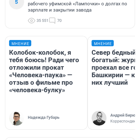
5
рабочего уфимской «Лампочки» о долгах по
зарплате и закрытии завода
35 551
70
МНЕНИЕ
МНЕНИЕ
Колобок-колобок, я
Север бедный,
тебя боюсь! Ради чего
богатый: журн
отложили прокат
проехал все го
«Человека-паука» —
Башкирии — ка
отзыв о фильме про
них лучший
«человека-булку»
Андрей Бирюко
Надежда Губарь
Корреспондент 