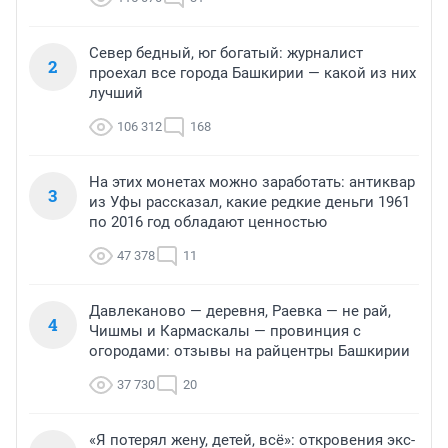
Север бедный, юг богатый: журналист
2
проехал все города Башкирии — какой из них
лучший
106 312
168
На этих монетах можно заработать: антиквар
3
из Уфы рассказал, какие редкие деньги 1961
по 2016 год обладают ценностью
47 378
11
Давлеканово — деревня, Раевка — не рай,
4
Чишмы и Кармаскалы — провинция с
огородами: отзывы на райцентры Башкирии
37 730
20
«Я потерял жену, детей, всё»: откровения экс-