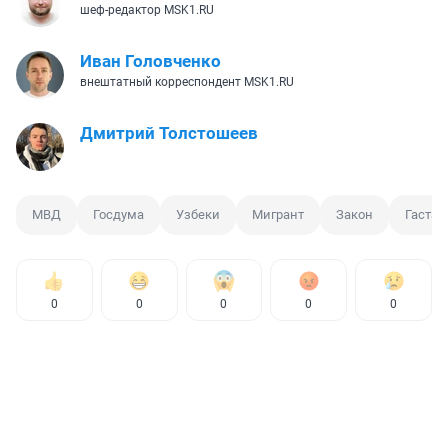
шеф-редактор MSK1.RU
Иван Головченко
внештатный корреспондент MSK1.RU
Дмитрий Толстошеев
МВД
Госдума
Узбеки
Мигрант
Закон
Гастар
0
0
0
0
0