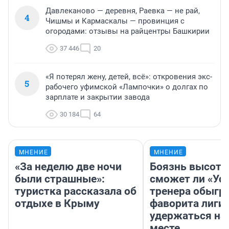
Давлеканово — деревня, Раевка — не рай,
4
Чишмы и Кармаскалы — провинция с
огородами: отзывы на райцентры Башкирии
37 446
20
«Я потерял жену, детей, всё»: откровения экс-
5
рабочего уфимской «Лампочки» о долгах по
зарплате и закрытии завода
30 184
64
МНЕНИЕ
МНЕНИЕ
«За неделю две ночи
Боязнь высоты
были страшные»:
сможет ли «Уфа
туристка рассказала об
тренера обыгр
отдыхе в Крыму
фаворита лиги 
удержаться на
месте