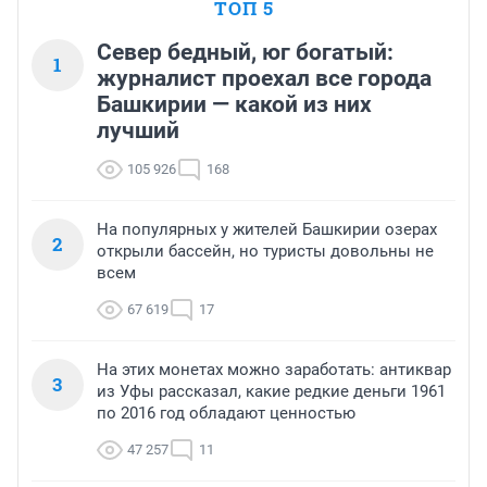
ТОП 5
Север бедный, юг богатый:
1
журналист проехал все города
Башкирии — какой из них
лучший
105 926
168
На популярных у жителей Башкирии озерах
2
открыли бассейн, но туристы довольны не
всем
67 619
17
На этих монетах можно заработать: антиквар
3
из Уфы рассказал, какие редкие деньги 1961
по 2016 год обладают ценностью
47 257
11