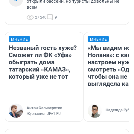
открыли бассейн, но туристы довольны не
всем
27 240
9
МНЕНИЕ
МНЕНИЕ
Незваный гость хуже?
«Мы видим нов
Сможет ли ФК «Уфа»
Нолана»: с как
обыграть дома
настроем нужн
татарский «КАМАЗ»,
смотреть «Оди
который уже не тот
чтобы она не
выглядела как
Антон Селиверстов
Надежда Губар
Журналист UFA1.RU