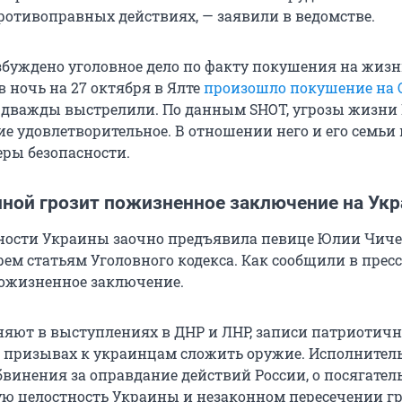
отивоправных действиях, — заявили в ведомстве.
буждено уголовное дело по факту покушения на жизн
 ночь на 27 октября в Ялте
произошло покушение на 
 дважды выстрелили. По данным SHOT, угрозы жизни
ние удовлетворительное. В отношении него и его семь
ры безопасности.
ной грозит пожизненное заключение на Укр
сности Украины заочно предъявила певице Юлии Чич
рем статьям Уголовного кодекса. Как сообщили в прес
 пожизненное заключение.
яют в выступлениях в ДНР и ЛНР, записи патриотич
 призывах к украинцам сложить оружие. Исполнител
винения за оправдание действий России, о посягатель
ю целостность Украины и незаконном пересечении г