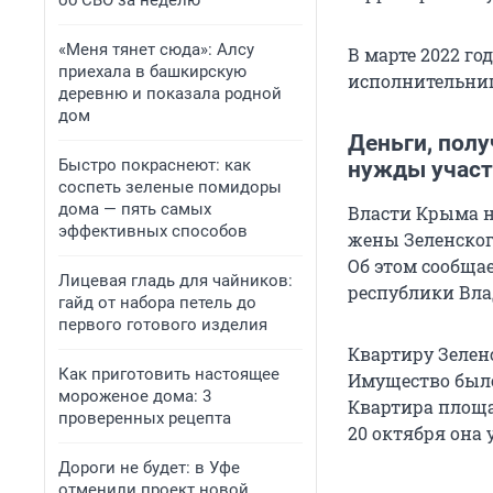
об СВО за неделю
«Меня тянет сюда»: Алсу
В марте 2022 г
приехала в башкирскую
исполнительниц
деревню и показала родной
дом
Деньги, полу
Быстро покраснеют: как
нужды участ
соспеть зеленые помидоры
дома — пять самых
Власти Крыма н
эффективных способов
жены Зеленског
Об этом сообщае
Лицевая гладь для чайников:
республики Вла
гайд от набора петель до
первого готового изделия
Квартиру Зелен
Как приготовить настоящее
Имущество было
мороженое дома: 3
Квартира площа
проверенных рецепта
20 октября она 
Дороги не будет: в Уфе
отменили проект новой