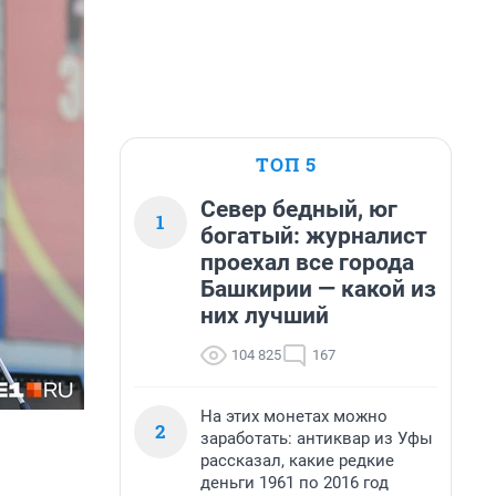
ТОП 5
Север бедный, юг
1
богатый: журналист
проехал все города
Башкирии — какой из
них лучший
104 825
167
На этих монетах можно
2
заработать: антиквар из Уфы
рассказал, какие редкие
деньги 1961 по 2016 год