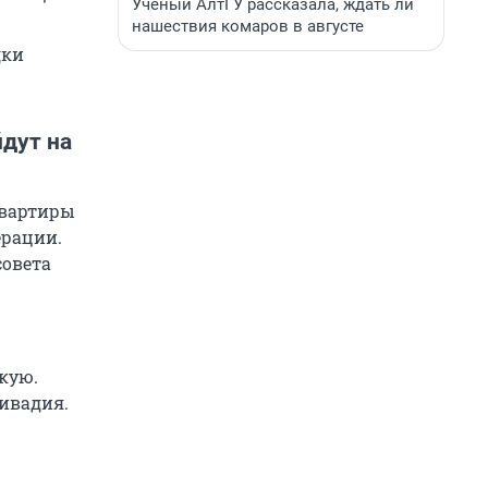
Ученый АлтГУ рассказала, ждать ли
нашествия комаров в августе
дки
йдут на
квартиры
ерации.
совета
кую.
Ливадия.