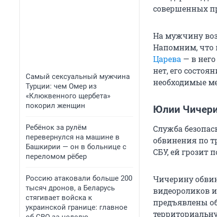
совершенных пр
На мужчину воз
Напомним, что в
Царева
— в него
нет, его состоя
Самый сексуальный мужчина
необходимые ме
Турции: чем Омер из
«Клюквенного щербета»
покорил женщин
Юлии Чичери
Ребёнок за рулём
Служба безопа
перевернулся на машине в
обвинения по т
Башкирии — он в больнице с
СБУ, ей грозит
переломом рёбер
Россию атаковали больше 200
Чичерину обвин
тысяч дронов, а Беларусь
видеороликов и
стягивает войска к
предъявлены об
украинской границе: главное
территориальну