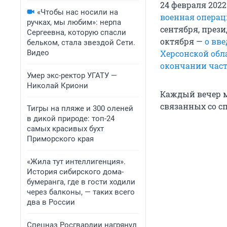
24 февраля 202
«Чтобы нас носили на
военная операц
ручках, мы любим»: нерпа
сентября, през
Сергеевна, которую спасли
октября —
о вв
бельком, стала звездой Сети.
Видео
Херсонской обл
окончании час
Умер экс-ректор УГАТУ —
Николай Криони
Каждый вечер м
связанных со с
Тигры на пляже и 300 оленей
в дикой природе: топ-24
самых красивых бухт
Приморского края
«Жила тут интеллигенция».
История сибирского дома-
бумеранга, где в гости ходили
через балконы, — таких всего
два в России
Спецназ Росгвардии нагрянул