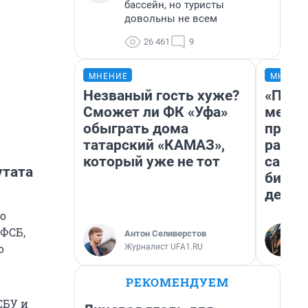
бассейн, но туристы
довольны не всем
26 461
9
МНЕНИЕ
МНЕНИ
Незваный гость хуже?
«Поку
Сможет ли ФК «Уфа»
мешке
обыграть дома
предп
татарский «КАМАЗ»,
расска
который уже не тот
самом
утата
бизне
дешев
о
 ФСБ,
Антон Селиверстов
о
Журналист UFA1.RU
РЕКОМЕНДУЕМ
СБУ и