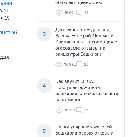
обладают ценностью
льная
, 21
46 894
11
, а 19
Давлеканово — деревня,
щил об
3
Раевка — не рай, Чишмы и
Кармаскалы — провинция с
огородами: отзывы на
райцентры Башкирии
дня,
36 332
20
Как звучит БПЛА.
4
Послушайте, жители
Башкирии: это может спасти
вашу жизнь
28 701
36
На популярных у жителей
5
Башкирии озерах открыли