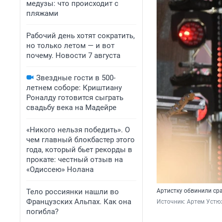
медузы: что происходит с
пляжами
Рабочий день хотят сократить,
но только летом — и вот
почему. Новости 7 августа
Звездные гости в 500-
летнем соборе: Криштиану
Роналду готовится сыграть
свадьбу века на Мадейре
«Никого нельзя победить». О
чем главный блокбастер этого
года, который бьет рекорды в
прокате: честный отзыв на
«Одиссею» Нолана
Тело россиянки нашли во
Артистку обвинили сра
Французских Альпах. Как она
Источник: 
Артем Устю
погибла?