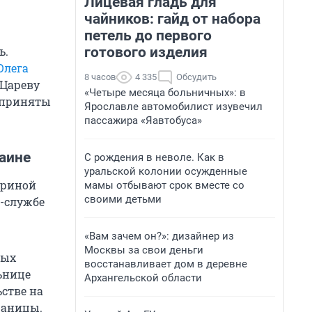
Лицевая гладь для
чайников: гайд от набора
петель до первого
готового изделия
ь.
Олега
8 часов
4 335
Обсудить
 Цареву
«Четыре месяца больничных»: в
и приняты
Ярославле автомобилист изувечил
пассажира «Яавтобуса»
аине
С рождения в неволе. Как в
уральской колонии осужденные
ериной
мамы отбывают срок вместе со
своими детьми
с-службе
«Вам зачем он?»: дизайнер из
Москвы за свои деньги
ных
восстанавливает дом в деревне
ьнице
Архангельской области
стве на
раницы.