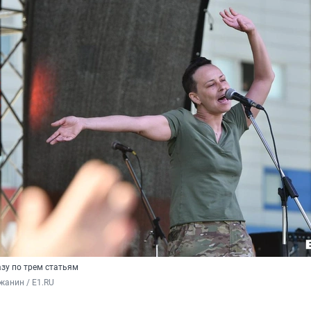
зу по трем статьям
жанин / E1.RU