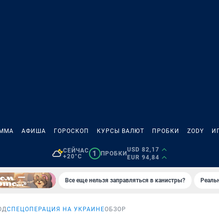
АММА
АФИША
ГОРОСКОП
КУРСЫ ВАЛЮТ
ПРОБКИ
ZODY
И
USD 82,17
СЕЙЧАС
1
ПРОБКИ
+20°C
EUR 94,84
Все еще нельзя заправляться в канистры?
Реаль
ОД
СПЕЦОПЕРАЦИЯ НА УКРАИНЕ
ОБЗОР