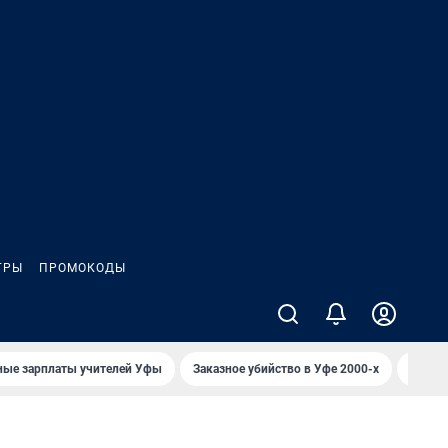
ГРЫ
ПРОМОКОДЫ
ные зарплаты учителей Уфы
Заказное убийство в Уфе 2000-х
Каким