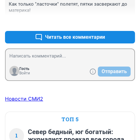
Как только "ласточки" полетят, пятки засверкают до 
материка!
+0
–0
Читать все комментарии
Гость
Отправить
Войти
Новости СМИ2
ТОП 5
Север бедный, юг богатый:
1
журналист проехал все города