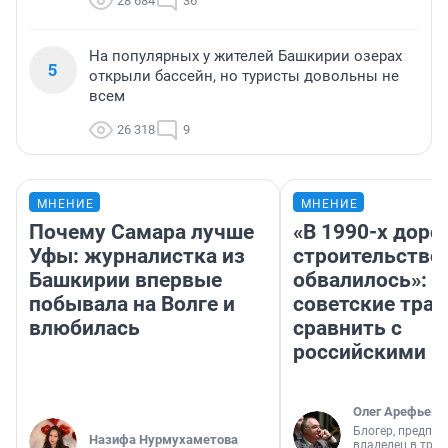
28 684
36
На популярных у жителей Башкирии озерах
5
открыли бассейн, но туристы довольны не
всем
26 318
9
МНЕНИЕ
МНЕНИЕ
Почему Самара лучше
«В 1990-х дор
Уфы: журналистка из
строительство
Башкирии впервые
обвалилось»: 
побывала на Волге и
советские трас
влюбилась
сравнить с
российскими
Олег Арефьев
Блогер, предпри
Назифа Нурмухаметова
владелец в тра