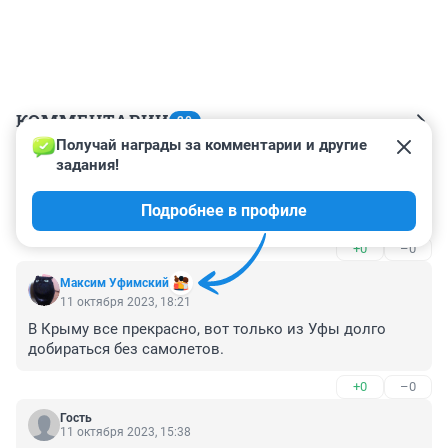
КОММЕНТАРИИ
20
Получай награды за комментарии и другие 
задания!
Гость
11 октября 2023, 19:07
Подробнее в профиле
газетенка льет воду на мельницу цру
+0
–0
Максим Уфимский
11 октября 2023, 18:21
В Крыму все прекрасно, вот только из Уфы долго 
добираться без самолетов.
+0
–0
Гость
11 октября 2023, 15:38