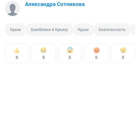
Александра Сотникова
Крым
Бомбежки в Крыму
Крым
Безопасность
Н
0
0
0
0
0