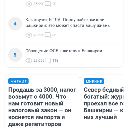
35 990
20
Как звучит БПЛА. Послушайте, жители
4
Башкирии: это может спасти вашу жизнь
28 556
36
Обращение ФСБ к жителям Башкирии
5
22 655
118
МНЕНИЕ
МНЕНИЕ
Продашь за 3000, налог
Север бедный,
возьмут с 4000. Что
богатый: журн
нам готовит новый
проехал все го
налоговый закон — он
Башкирии — ка
коснется импорта и
них лучший
даже репетиторов