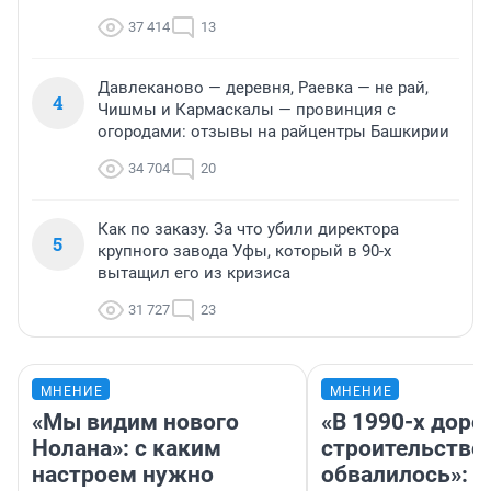
37 414
13
Давлеканово — деревня, Раевка — не рай,
4
Чишмы и Кармаскалы — провинция с
огородами: отзывы на райцентры Башкирии
34 704
20
Как по заказу. За что убили директора
5
крупного завода Уфы, который в 90-х
вытащил его из кризиса
31 727
23
МНЕНИЕ
МНЕНИЕ
«Мы видим нового
«В 1990-х дор
Нолана»: с каким
строительство
настроем нужно
обвалилось»: 