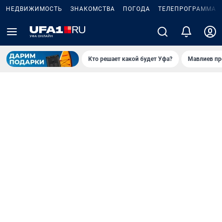
НЕДВИЖИМОСТЬ
ЗНАКОМСТВА
ПОГОДА
ТЕЛЕПРОГРАММА
Кто решает какой будет Уфа?
Мавлиев пр