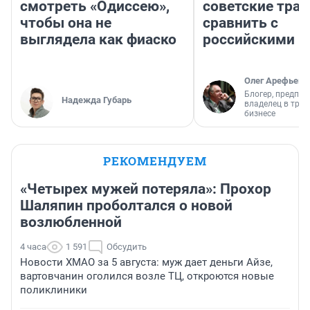
смотреть «Одиссею»,
советские трас
чтобы она не
сравнить с
выглядела как фиаско
российскими
Олег Арефьев
Блогер, предпри
Надежда Губарь
владелец в тра
бизнесе
РЕКОМЕНДУЕМ
«Четырех мужей потеряла»: Прохор
Шаляпин проболтался о новой
возлюбленной
4 часа
1 591
Обсудить
Новости ХМАО за 5 августа: муж дает деньги Айзе,
вартовчанин оголился возле ТЦ, откроются новые
поликлиники