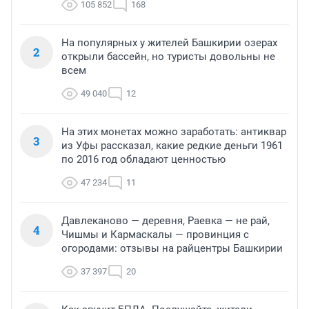
105 852
168
На популярных у жителей Башкирии озерах
2
открыли бассейн, но туристы довольны не
всем
49 040
12
На этих монетах можно заработать: антиквар
3
из Уфы рассказал, какие редкие деньги 1961
по 2016 год обладают ценностью
47 234
11
Давлеканово — деревня, Раевка — не рай,
4
Чишмы и Кармаскалы — провинция с
огородами: отзывы на райцентры Башкирии
37 397
20