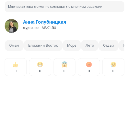
Мнение автора может не совпадать с мнением редакции
Анна Голубницкая
журналист MSK1.RU
Оман
Ближний Восток
Море
Лето
Отдых
Ка
0
0
0
0
0