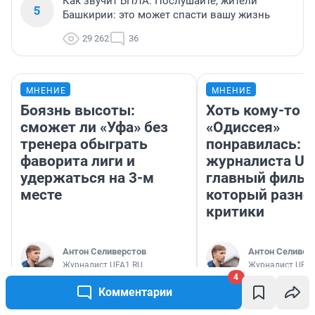
Как звучит БПЛА. Послушайте, жители
5
Башкирии: это может спасти вашу жизнь
29 262
36
МНЕНИЕ
МНЕНИЕ
Боязнь высоты:
Хоть кому-то
сможет ли «Уфа» без
«Одиссея»
тренера обыграть
понравилась: 
фаворита лиги и
журналиста UF
удержаться на 3-м
главный фильм
месте
который разно
критики
Антон Селиверстов
Антон Селивер
Журналист UFA1.RU
Журналист UFA1
4
Комментарии