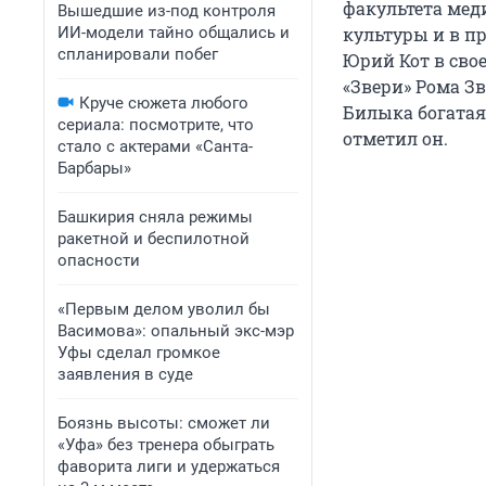
факультета мед
Вышедшие из-под контроля
ИИ-модели тайно общались и
культуры и в п
спланировали побег
Юрий Кот в сво
«Звери» Рома Зв
Круче сюжета любого
Билыка богатая
сериала: посмотрите, что
отметил он.
стало с актерами «Санта-
Барбары»
Башкирия сняла режимы
ракетной и беспилотной
опасности
«Первым делом уволил бы
Васимова»: опальный экс-мэр
Уфы сделал громкое
заявления в суде
Боязнь высоты: сможет ли
«Уфа» без тренера обыграть
фаворита лиги и удержаться