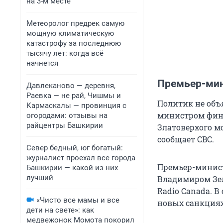
на 3-м месте
Метеоролог предрек самую
мощную климатическую
катастрофу за последнюю
тысячу лет: когда всё
начнется
Премьер-мин
Давлеканово — деревня,
Раевка — не рай, Чишмы и
Политик не объ
Кармаскалы — провинция с
министром фина
огородами: отзывы на
райцентры Башкирии
Златоверхого м
сообщает CBC.
Север бедный, юг богатый:
журналист проехал все города
Премьер-минист
Башкирии — какой из них
лучший
Владимиром Зел
Radio Canada. 
«Чисто все мамы и все
новых санкциях
дети на свете»: как
медвежонок Момота покорил