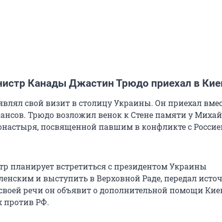
истр Канады Джастин Трюдо приехал в Кие
являл свой визит в столицу Украины. Он приехал вмес
нсов. Трюдо возложил венок к Стене памяти у Михай
онастыря, посвященной павшим в конфликте с Россие
р планирует встретиться с президентом Украины
енским и выступить в Верховной Раде, передал исто
В своей речи он объявит о дополнительной помощи Кие
 против РФ.