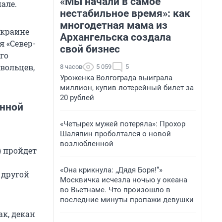
«Мы начали в самое
але.
нестабильное время»: как
многодетная мама из
Украине
Архангельска создала
 «Север-
свой бизнес
го
вольцев,
8 часов
5 059
5
Уроженка Волгограда выиграла
миллион, купив лотерейный билет за
20 рублей
енной
«Четырех мужей потеряла»: Прохор
Шаляпин проболтался о новой
возлюбленной
) пройдет
«Она крикнула: „Дядя Боря!“»
 другой
Москвичка исчезла ночью у океана
во Вьетнаме. Что произошло в
последние минуты пропажи девушки
ак, декан