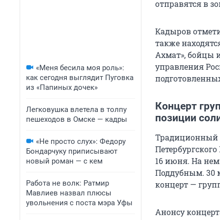
отправятся в зо
Кадыров отмети
также находятс
Ахмат», бойцы и
управления Росг
«Меня бесила моя роль»:
как сегодня выглядит Пуговка
подготовленных
из «Папиных дочек»
Концерт гру
Легковушка влетела в толпу
позиции сол
пешеходов в Омске — кадры
Традиционный 
«Не просто слух»: Федору
Петербургского
Бондарчуку приписывают
16 июня. На нем
новый роман — с кем
Поддубным. 30 
Работа не волк: Ратмир
концерт — групп
Мавлиев назвал плюсы
увольнения с поста мэра Уфы
Анонсу концерта