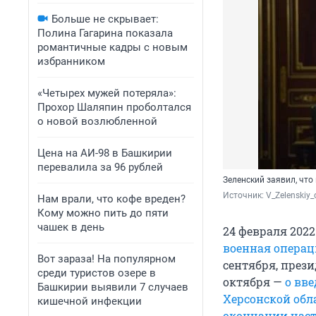
Больше не скрывает:
Полина Гагарина показала
романтичные кадры с новым
избранником
«Четырех мужей потеряла»:
Прохор Шаляпин проболтался
о новой возлюбленной
Цена на АИ-98 в Башкирии
перевалила за 96 рублей
Зеленский заявил, чт
Источник: 
V_Zelenskiy_o
Нам врали, что кофе вреден?
Кому можно пить до пяти
чашек в день
24 февраля 202
военная операц
Вот зараза! На популярном
сентября, през
среди туристов озере в
октября —
о вв
Башкирии выявили 7 случаев
Херсонской обл
кишечной инфекции
окончании час