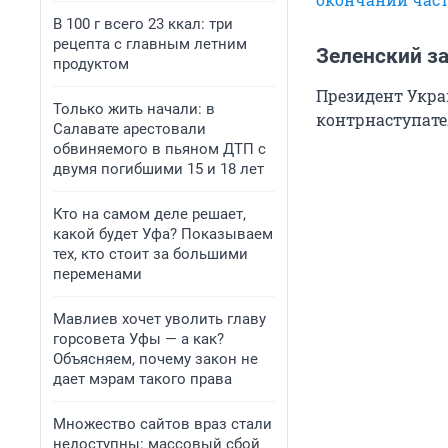
В 100 г всего 23 ккал: три
рецепта с главным летним
Зеленский з
продуктом
Президент Укра
Только жить начали: в
контрнаступате
Салавате арестовали
обвиняемого в пьяном ДТП с
двумя погибшими 15 и 18 лет
Кто на самом деле решает,
какой будет Уфа? Показываем
тех, кто стоит за большими
переменами
Мавлиев хочет уволить главу
горсовета Уфы — а как?
Объясняем, почему закон не
дает мэрам такого права
Множество сайтов враз стали
недоступны: массовый сбой