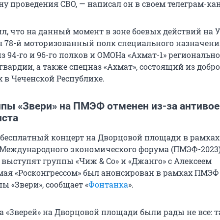
ну проведения СВО, — написал он в своем телеграм-кан
л, что на данный момент в зоне боевых действий на 
я 78-й моторизованный полк специального назначения
з 94-го и 96-го полков и ОМОНа «Ахмат-1» регионально
вардии, а также спецназ «Ахмат», состоящий из добро
 в Чеченской Республике.
ппы «Звери» на ПМЭФ отменен из-за антиво
иста
бесплатный концерт на Дворцовой площади в рамках
 Международного экономического форума (ПМЭФ-2023
 выступят группы «Чиж & Co» и «Джанго» с Алексеем
мая «Росконгрессом» был анонсирован в рамках ПМЭФ
ы «Звери», сообщает «
Фонтанка
».
 «Зверей» на Дворцовой площади были рады не все: т