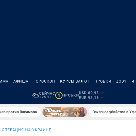
АММА
АФИША
ГОРОСКОП
КУРСЫ ВАЛЮТ
ПРОБКИ
ZODY
И
USD 80,93
СЕЙЧАС
4
ПРОБКИ
+25°C
EUR 93,19
иев против Васимова
Заказное убийство в Уфе
ЦОПЕРАЦИЯ НА УКРАИНЕ