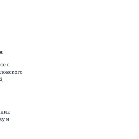
в
те с
ловского
й,
чник
ву и