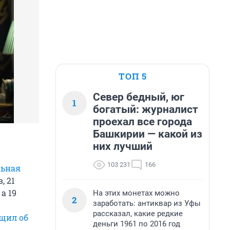
ТОП 5
Север бедный, юг
1
богатый: журналист
проехал все города
Башкирии — какой из
них лучший
103 231
166
льная
, 21
, а 19
На этих монетах можно
2
заработать: антиквар из Уфы
рассказал, какие редкие
щил об
деньги 1961 по 2016 год