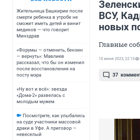
Зеленск
Жительница Башкирии после
ВСУ, Кад
смерти ребенка в утробе не
сможет иметь детей и винит
новых по
медиков — что говорит
Минздрав
Главные со
«Форумы — отменить, бензин
— вернуть»: Мавлиев
10 июня 2023, 22:15
рассказал, что бы он изменил
после восстановления на
37
коммен
посту мэра
«Ну вот и всё»: звезда
«Дома-2» развелась с
молодым мужем
Посмотрите, как улыбались
на суде участники массовой
драки в Уфе. А приговор —
невеселый