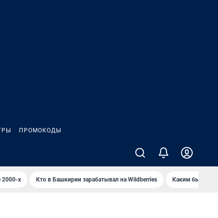
ГРЫ
ПРОМОКОДЫ
 2000-х
Кто в Башкирии зарабатывал на Wildberries
Каким было Сип