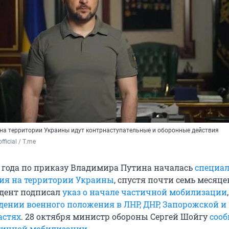
о на территории Украины идут контрнаступательные и оборонные действия
fficial / T.me
2 года по приказу Владимира Путина началась
специа
ия на территории Украины
, спустя почти семь месяцев
идент подписал
указ о начале частичной мобилизации
едении военного положения в ЛНР, ДНР, Запорожской и
астях
. 28 октября министр обороны Сергей Шойгу
сооб
тичной мобилизации
.