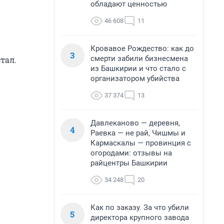
обладают ценностью
46 608
11
Кровавое Рождество: как до
3
смерти забили бизнесмена
тал.
из Башкирии и что стало с
организатором убийства
37 374
13
Давлеканово — деревня,
4
Раевка — не рай, Чишмы и
Кармаскалы — провинция с
огородами: отзывы на
райцентры Башкирии
34 248
20
Как по заказу. За что убили
5
директора крупного завода