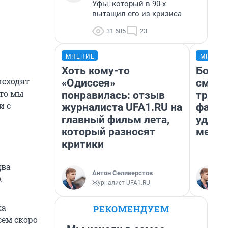
Уфы, который в 90-х
вытащил его из кризиса
31 685
23
МНЕНИЕ
МНЕНИ
Хоть кому-то
Боязн
исходят
«Одиссея»
сможе
что мы
понравилась: отзыв
трене
и с
журналиста UFA1.RU на
фавор
главный фильм лета,
удерж
который разносят
месте
критики
два
Антон Селиверстов
.
Журналист UFA1.RU
ка
РЕКОМЕНДУЕМ
сем скоро