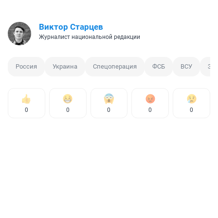
Виктор Старцев
Журналист национальной редакции
Россия
Украина
Спецоперация
ФСБ
ВСУ
За
0
0
0
0
0