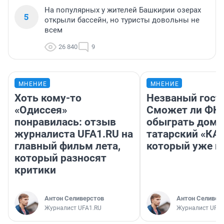
На популярных у жителей Башкирии озерах
5
открыли бассейн, но туристы довольны не
всем
26 840
9
МНЕНИЕ
МНЕНИЕ
Хоть кому-то
Незваный гост
«Одиссея»
Сможет ли ФК 
понравилась: отзыв
обыграть дома
журналиста UFA1.RU на
татарский «КА
главный фильм лета,
который уже не
который разносят
критики
Антон Селиверстов
Антон Селивер
Журналист UFA1.RU
Журналист UFA1