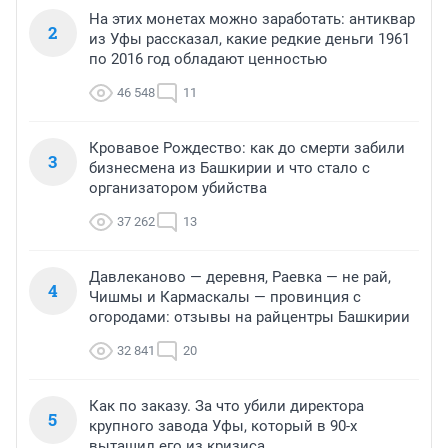
На этих монетах можно заработать: антиквар
2
из Уфы рассказал, какие редкие деньги 1961
по 2016 год обладают ценностью
46 548
11
Кровавое Рождество: как до смерти забили
3
бизнесмена из Башкирии и что стало с
организатором убийства
37 262
13
Давлеканово — деревня, Раевка — не рай,
4
Чишмы и Кармаскалы — провинция с
огородами: отзывы на райцентры Башкирии
32 841
20
Как по заказу. За что убили директора
5
крупного завода Уфы, который в 90-х
вытащил его из кризиса