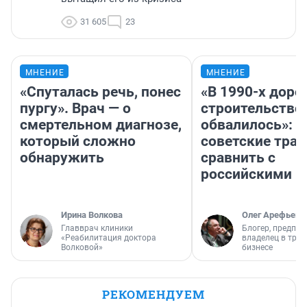
31 605
23
МНЕНИЕ
МНЕНИЕ
«Спуталась речь, понес
«В 1990-х дор
пургу». Врач — о
строительство
смертельном диагнозе,
обвалилось»: 
который сложно
советские трас
обнаружить
сравнить с
российскими
Ирина Волкова
Олег Арефьев
Главврач клиники
Блогер, предпри
«Реабилитация доктора
владелец в тра
Волковой»
бизнесе
РЕКОМЕНДУЕМ