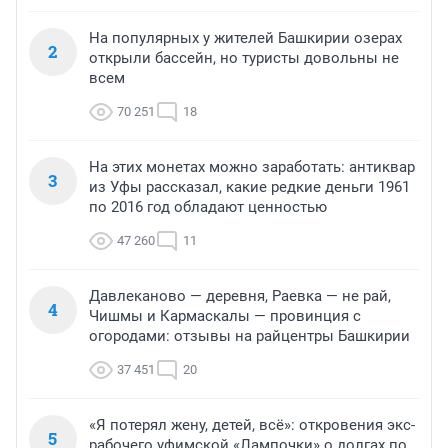
На популярных у жителей Башкирии озерах
2
открыли бассейн, но туристы довольны не
всем
70 251
18
На этих монетах можно заработать: антиквар
3
из Уфы рассказал, какие редкие деньги 1961
по 2016 год обладают ценностью
47 260
11
Давлеканово — деревня, Раевка — не рай,
4
Чишмы и Кармаскалы — провинция с
огородами: отзывы на райцентры Башкирии
37 451
20
«Я потерял жену, детей, всё»: откровения экс-
5
рабочего уфимской «Лампочки» о долгах по