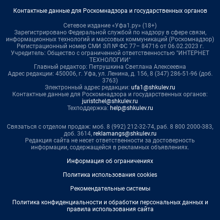
Контактные данные для Роскомнадзора и государственных органов
Сетевое издание «Уфа1.ру» (18+)
Зарегистрировано Федеральной службой по надзору в сфере связи,
информационных технологий и массовых коммуникаций (Роскомнадзор)
Регистрационный номер СМИ ЭЛ № ФС 77– 84716 от 06.02.2023 г.
Учредитель: Общество с ограниченной ответственностью "ИНТЕРНЕТ
ТЕХНОЛОГИИ"
Главный редактор: Петрушкина Светлана Алексеевна
Адрес редакции: 450006, г. Уфа, ул. Ленина, д. 156, 8 (347) 286-51-96 (доб.
3763)
Электронный адрес редакции:
ufa1@shkulev.ru
Контактные данные для Роскомнадзора и государственных органов:
juristchel@shkulev.ru
Техподдержка:
help@shkulev.ru
Связаться с отделом продаж: моб. 8 (992) 212-32-74, раб. 8 800 2000-383,
доб. 3614,
reklamangs@shkulev.ru
Редакция сайта не несет ответственности за достоверность
информации, содержащейся в рекламных объявлениях.
Информация об ограничениях
Политика использования cookies
Рекомендательные системы
Политика конфиденциальности и обработки персональных данных и
правила использования сайта