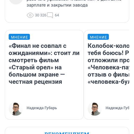
зарплате и закрытии завода
30 326
64
МНЕНИЕ
МНЕНИЕ
«Финал не совпал с
Колобок-колобо
ожиданиями»: стоит ли
тебя боюсь! Ра
смотреть фильм
отложили прок
«Старый орел» на
«Человека-пау
большом экране —
отзыв о фильм
честная рецензия
«человека-бул
Надежда Губарь
Надежда Губар