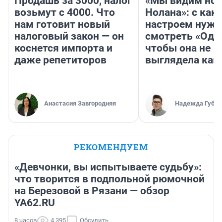
Продашь за 3000, налог
«Мы видим нов
возьмут с 4000. Что
Нолана»: с как
нам готовит новый
настроем нужн
налоговый закон — он
смотреть «Оди
коснется импорта и
чтобы она не
даже репетиторов
выглядела как
Анастасия Завгородняя
Надежда Губар
РЕКОМЕНДУЕМ
«Девчонки, вы испытываете судьбу»:
что творится в подпольной рюмочной
на Березовой в Рязани — обзор
YA62.RU
8 часов
4 395
Обсудить