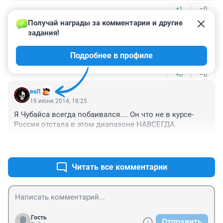
+1
–0
Получай награды за комментарии и другие 
Гость
23 июня 2014, 13:06
задания!
Губа не дура, у нас часто все копируют - опять 
Подробнее в профиле
скомуниздят что то и облажаются.
+0
–0
веЛ
19 июня 2014, 18:25
Я Чубайса всегда побаивался.... Он что не в курсе- 
Россия отстала в этом диапазоне НАВСЕГДА.
+4
–1
Читать все комментарии
Гость
Отправить