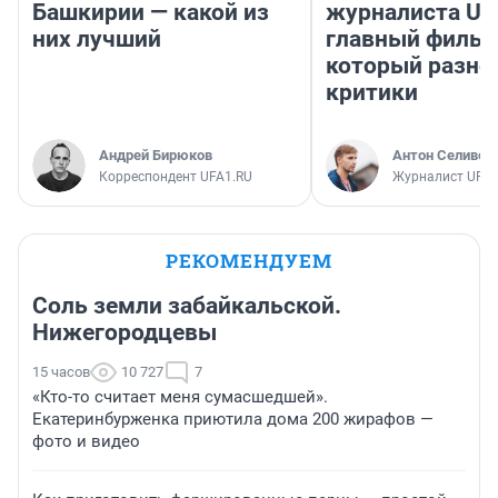
Башкирии — какой из
журналиста UF
них лучший
главный фильм
который разно
критики
Андрей Бирюков
Антон Селивер
Корреспондент UFA1.RU
Журналист UFA1
РЕКОМЕНДУЕМ
Соль земли забайкальской.
Нижегородцевы
15 часов
10 727
7
«Кто-то считает меня сумасшедшей».
Екатеринбурженка приютила дома 200 жирафов —
фото и видео