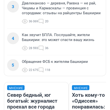
Давлеканово — деревня, Раевка — не рай,
3
Чишмы и Кармаскалы — провинция с
огородами: отзывы на райцентры Башкирии
36 069
20
Как звучит БПЛА. Послушайте, жители
4
Башкирии: это может спасти вашу жизнь
28 593
36
Обращение ФСБ к жителям Башкирии
5
22 675
118
МНЕНИЕ
МНЕНИЕ
Север бедный, юг
Хоть кому-то
богатый: журналист
«Одиссея»
проехал все города
понравилась: 