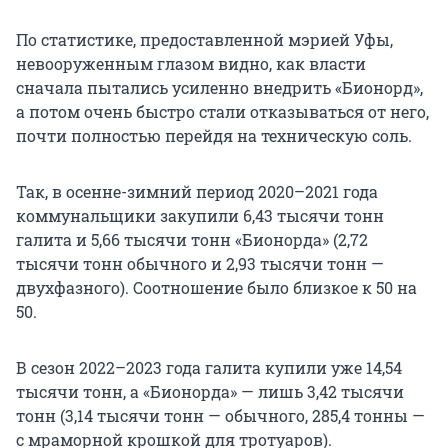
В пресс-службе Уральского завода
По статистике, предоставленной мэрией Уфы,
противогололедных материалов,
невооруженным глазом видно, как власти
производящего «Бионорд», после выхода этой
сначала пытались усиленно внедрить «Бионорд»,
статьи сообщили, что придерживаются другого
а потом очень быстро стали отказываться от него,
мнения и заявили, что их реагент имеет
почти полностью перейдя на техническую соль.
практически 100-процентную растворяемость,
а потому не может накапливаться в почве или
Так, в осенне-зимний период 2020–2021 года
попадать в реки. Также в компании
коммунальщики закупили 6,43 тысячи тонн
утверждают, что их средство имеет бóльшую
галита и 5,66 тысячи тонн «Бионорда» (2,72
эффективность в морозную погоду. Доктор
тысячи тонн обычного и 2,93 тысячи тонн —
химических наук Валерий Майстренко и эколог
двухфазного). Соотношение было близкое к 50 на
Александр Веселов в беседе с UFA1.RU ранее
50.
указывали на то, что «Бионорд» всё же нельзя
назвать идеальным решением проблемы
зимней наледи. Подробнее с позициями сторон
В сезон 2022–2023 года галита купили уже 14,54
можно ознакомиться
в нашей большой статье
тысячи тонн, а «Бионорда» — лишь 3,42 тысячи
на эту тему
.
тонн (3,14 тысячи тонн — обычного, 285,4 тонны —
с мраморной крошкой для тротуаров).