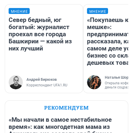
МНЕНИЕ
МНЕНИЕ
Север бедный, юг
«Покупаешь ко
богатый: журналист
мешке»:
проехал все города
предпринимат
Башкирии — какой из
рассказала, как
них лучший
самом деле ус
бизнес со скл
дешевых това
Наталья Шорох
Андрей Бирюков
Открыла кофейн
Корреспондент UFA1.RU
деньги соцразв
РЕКОМЕНДУЕМ
«Мы начали в самое нестабильное
время»: как многодетная мама из