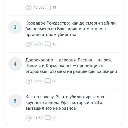
46 566
11
Кровавое Рождество: как до смерти забили
3
бизнесмена из Башкирии и что стало с
организатором убийства
37 308
13
Давлеканово — деревня, Раевка — не рай,
4
Чишмы и Кармаскалы — провинция с
огородами: отзывы на райцентры Башкирии
32 982
20
Как по заказу. За что убили директора
5
крупного завода Уфы, который в 90-х
вытащил его из кризиса
31 633
23