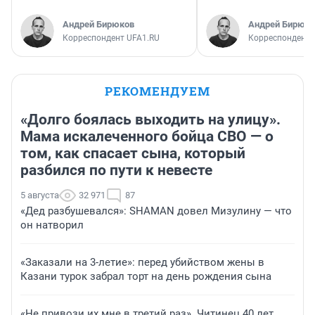
Андрей Бирюков
Андрей Бирюко
Корреспондент UFA1.RU
Корреспондент 
РЕКОМЕНДУЕМ
«Долго боялась выходить на улицу».
Мама искалеченного бойца СВО — о
том, как спасает сына, который
разбился по пути к невесте
5 августа
32 971
87
«Дед разбушевался»: SHAMAN довел Мизулину — что
он натворил
«Заказали на 3-летие»: перед убийством жены в
Казани турок забрал торт на день рождения сына
«Не привози их мне в третий раз». Читинец 40 лет