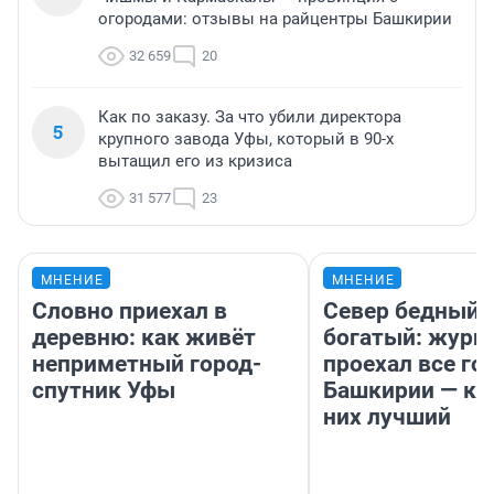
огородами: отзывы на райцентры Башкирии
32 659
20
Как по заказу. За что убили директора
5
крупного завода Уфы, который в 90-х
вытащил его из кризиса
31 577
23
МНЕНИЕ
МНЕНИЕ
Словно приехал в
Север бедный,
деревню: как живёт
богатый: журн
неприметный город-
проехал все го
спутник Уфы
Башкирии — ка
них лучший