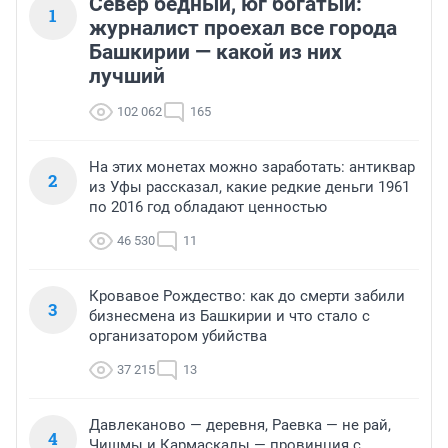
Север бедный, юг богатый:
1
журналист проехал все города
Башкирии — какой из них
лучший
102 062
165
На этих монетах можно заработать: антиквар
2
из Уфы рассказал, какие редкие деньги 1961
по 2016 год обладают ценностью
46 530
11
Кровавое Рождество: как до смерти забили
3
бизнесмена из Башкирии и что стало с
организатором убийства
37 215
13
Давлеканово — деревня, Раевка — не рай,
4
Чишмы и Кармаскалы — провинция с