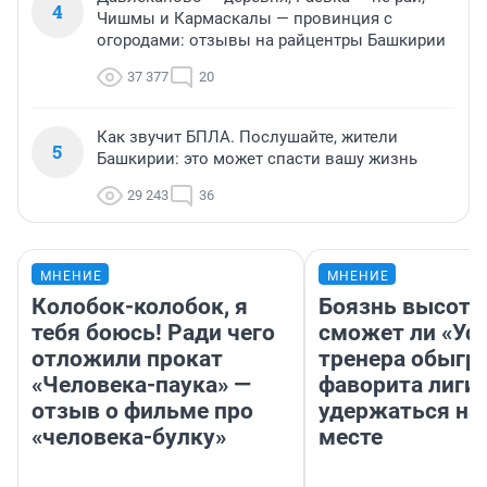
4
Чишмы и Кармаскалы — провинция с
огородами: отзывы на райцентры Башкирии
37 377
20
Как звучит БПЛА. Послушайте, жители
5
Башкирии: это может спасти вашу жизнь
29 243
36
МНЕНИЕ
МНЕНИЕ
Колобок-колобок, я
Боязнь высоты
тебя боюсь! Ради чего
сможет ли «Уфа
отложили прокат
тренера обыгр
«Человека-паука» —
фаворита лиги 
отзыв о фильме про
удержаться на
«человека-булку»
месте