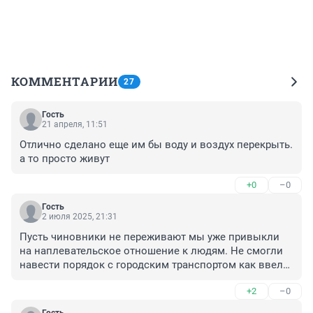
КОММЕНТАРИИ
27
Гость
21 апреля, 11:51
Отлично сделано еще им бы воду и воздух перекрыть. 
а то просто живут
+0
–0
Гость
2 июля 2025, 21:31
Пусть чиновники не переживают мы уже привыкли 
на наплевательское отношение к людям. Не смогли 
навести порядок с городским транспортом как ввели 
платные парковки. Вот например в Сипайлово 
+2
–0
пустили троллейбус, поездил он пару лет...на этом 
всё. Уж забыли что в Сипайлово ходили 