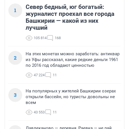
Север бедный, юг богатый:
1
журналист проехал все города
Башкирии — какой из них
лучший
105 814
168
На этих монетах можно заработать: антиквар
2
из Уфы рассказал, какие редкие деньги 1961
по 2016 год обладают ценностью
47 224
11
На популярных у жителей Башкирии озерах
3
открыли бассейн, но туристы довольны не
всем
43 553
11
Давлеканово — деревня, Раевка — не рай,