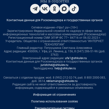
Мы в соцсетях
Контактные данные для Роскомнадзора и государственных органов
Сетевое издание «Уфа1.ру» (18+)
Зарегистрировано Федеральной службой по надзору в сфере связи,
информационных технологий и массовых коммуникаций (Роскомнадзор)
Регистрационный номер СМИ ЭЛ № ФС 77– 84716 от 06.02.2023 г.
Учредитель: Общество с ограниченной ответственностью "ИНТЕРНЕТ
ТЕХНОЛОГИИ"
Главный редактор: Петрушкина Светлана Алексеевна
Адрес редакции: 450006, г. Уфа, ул. Ленина, д. 156, 8 (347) 286-51-96 (доб.
3763)
Электронный адрес редакции:
ufa1@shkulev.ru
Контактные данные для Роскомнадзора и государственных органов:
juristchel@shkulev.ru
Техподдержка:
help@shkulev.ru
Связаться с отделом продаж: моб. 8 (992) 212-32-74, раб. 8 800 2000-383,
доб. 3614,
reklamangs@shkulev.ru
Редакция сайта не несет ответственности за достоверность
информации, содержащейся в рекламных объявлениях.
Информация об ограничениях
Политика использования cookies
Рекомендательные системы