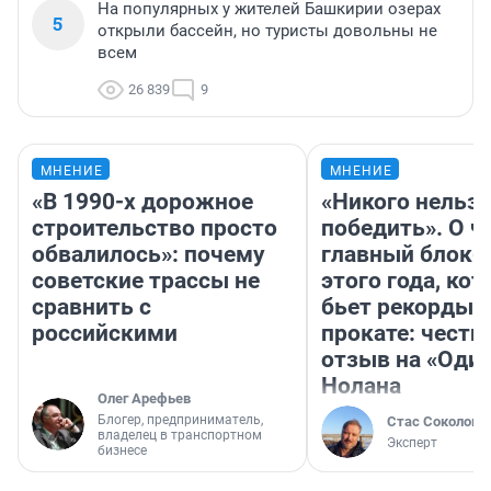
На популярных у жителей Башкирии озерах
5
открыли бассейн, но туристы довольны не
всем
26 839
9
МНЕНИЕ
МНЕНИЕ
«В 1990-х дорожное
«Никого нельз
строительство просто
победить». О ч
обвалилось»: почему
главный блокб
советские трассы не
этого года, ко
сравнить с
бьет рекорды 
российскими
прокате: честн
отзыв на «Оди
Нолана
Олег Арефьев
Блогер, предприниматель,
Стас Соколов
владелец в транспортном
Эксперт
бизнесе