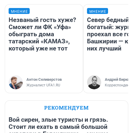
МНЕНИЕ
МНЕНИЕ
Незваный гость хуже?
Север бедный,
Сможет ли ФК «Уфа»
богатый: журн
обыграть дома
проехал все го
татарский «КАМАЗ»,
Башкирии — ка
который уже не тот
них лучший
Антон Селиверстов
Андрей Бирюко
Журналист UFA1.RU
Корреспондент 
РЕКОМЕНДУЕМ
Вой сирен, злые туристы и грязь.
Стоит ли ехать в самый большой