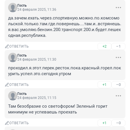
Гость
24 февраля 2025, 11:36
да.зачем.ехать.через.спортивную.можно.по.комсомо
льской.только.там.где.повернешь....там.и..встрянешь.
я.вас.умоляю.бензин.200.транспорт.200.и.будет.пешех
одная.республика.
+2
–1
ОТВЕТИТЬ
Гость
24 февраля 2025, 11:30
проходил.я.этот.перек.ресток.пока.красный.горел.пок
урить.успел.это.сегодня.утром
+1
–0
ОТВЕТИТЬ
Гость
24 февраля 2025, 11:15
Там безобразие со светофором! Зеленый горит 
минимум не успеваешь проехать
+1
–0
ОТВЕТИТЬ