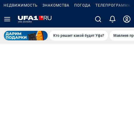
НЕДВИЖИМОСТЬ
ЗНАКОМСТВА
ПОГОДА
ТЕЛЕПРОГРАММА
Кто решает какой будет Уфа?
Мавлиев пр