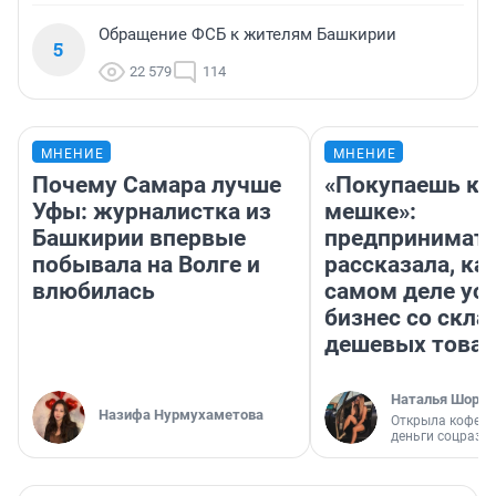
Обращение ФСБ к жителям Башкирии
5
22 579
114
МНЕНИЕ
МНЕНИЕ
Почему Самара лучше
«Покупаешь ко
Уфы: журналистка из
мешке»:
Башкирии впервые
предпринимат
побывала на Волге и
рассказала, как
влюбилась
самом деле ус
бизнес со скл
дешевых това
Наталья Шорох
Назифа Нурмухаметова
Открыла кофейн
деньги соцразв