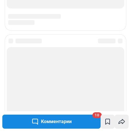
Контактные данные для Роскомнадзора и государственных органов:
juristchel@shkulev.ru
Техподдержка:
help@shkulev.ru
Связаться с отделом продаж: моб. 8 (992) 212-32-74, раб. 8 800 2000-383,
доб. 3614,
reklamangs@shkulev.ru
Редакция сайта не несет ответственности за достоверность
информации, содержащейся в рекламных объявлениях.
Информация об ограничениях
Политика использования cookies
Рекомендательные системы
Политика конфиденциальности и обработки персональных данных и
правила использования сайта
Пользовательское соглашение сервиса «Подписка без баннерной
рекламы»
10
Комментарии