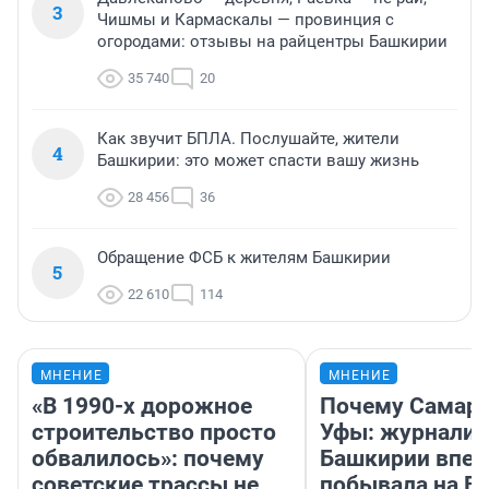
3
Чишмы и Кармаскалы — провинция с
огородами: отзывы на райцентры Башкирии
35 740
20
Как звучит БПЛА. Послушайте, жители
4
Башкирии: это может спасти вашу жизнь
28 456
36
Обращение ФСБ к жителям Башкирии
5
22 610
114
МНЕНИЕ
МНЕНИЕ
«В 1990-х дорожное
Почему Самара
строительство просто
Уфы: журналис
обвалилось»: почему
Башкирии впе
советские трассы не
побывала на Во