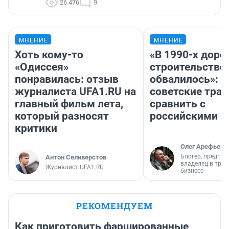
26 476
9
МНЕНИЕ
МНЕНИЕ
Хоть кому-то
«В 1990-х дор
«Одиссея»
строительство
понравилась: отзыв
обвалилось»: 
журналиста UFA1.RU на
советские трас
главный фильм лета,
сравнить с
который разносят
российскими
критики
Олег Арефьев
Блогер, предпри
Антон Селиверстов
владелец в тра
Журналист UFA1.RU
бизнесе
РЕКОМЕНДУЕМ
Как приготовить фаршированные