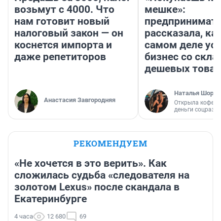
возьмут с 4000. Что
мешке»:
нам готовит новый
предпринимат
налоговый закон — он
рассказала, как
коснется импорта и
самом деле ус
даже репетиторов
бизнес со скл
дешевых това
Наталья Шорох
Анастасия Завгородняя
Открыла кофейн
деньги соцразв
РЕКОМЕНДУЕМ
«Не хочется в это верить». Как
сложилась судьба «следователя на
золотом Lexus» после скандала в
Екатеринбурге
4 часа
12 680
69