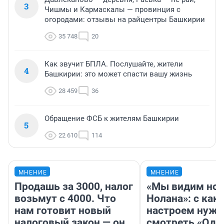
3
Чишмы и Кармаскалы — провинция с
огородами: отзывы на райцентры Башкирии
35 748
20
Как звучит БПЛА. Послушайте, жители
4
Башкирии: это может спасти вашу жизнь
28 459
36
Обращение ФСБ к жителям Башкирии
5
22 610
114
МНЕНИЕ
МНЕНИЕ
Продашь за 3000, налог
«Мы видим нов
возьмут с 4000. Что
Нолана»: с как
нам готовит новый
настроем нужн
налоговый закон — он
смотреть «Оди