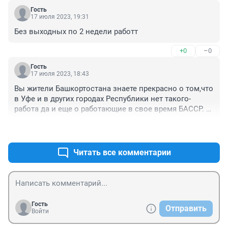
Гость
17 июля 2023, 19:31
Без выходных по 2 недели работт
+0
–0
Гость
17 июля 2023, 18:43
Вы жители Башкортостана знаете прекрасно о том,что 
в Уфе и в других городах Республики нет такого-
работа да и еще о работающие в свое время БАССР. 
Ну а теперь в основном за рулем пассажирских 
+1
–0
автобусов "командуют" водилы со Средней Азии ну и 
из Украины.Но зато Руководителями Башкирии и 
особенно районах все от Бывшей Украинской 
Читать все комментарии
ССР.Покупаем ХЛЕБ-стали читать от кого-оказалось 
из Петербурга-Свердловского.Ладно еще и эти города 
кормят Башкортостан Хлебом.
Гость
Отправить
Войти