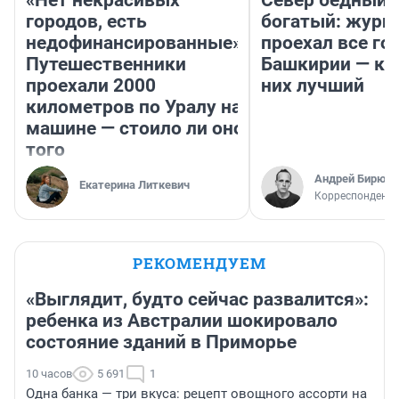
«Нет некрасивых
Север бедный,
городов, есть
богатый: журн
недофинансированные».
проехал все го
Путешественники
Башкирии — ка
проехали 2000
них лучший
километров по Уралу на
машине — стоило ли оно
того
Андрей Бирюко
Екатерина Литкевич
Корреспондент 
РЕКОМЕНДУЕМ
«Выглядит, будто сейчас развалится»:
ребенка из Австралии шокировало
состояние зданий в Приморье
10 часов
5 691
1
Одна банка — три вкуса: рецепт овощного ассорти на