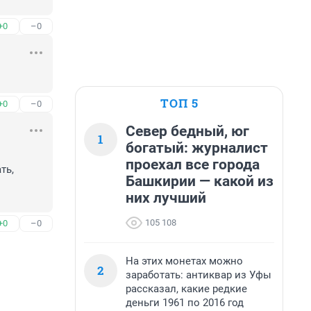
+0
–0
ТОП 5
+0
–0
Север бедный, юг
1
богатый: журналист
проехал все города
ь, 
Башкирии — какой из
них лучший
105 108
+0
–0
На этих монетах можно
2
заработать: антиквар из Уфы
рассказал, какие редкие
деньги 1961 по 2016 год