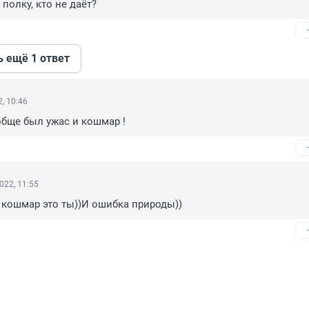
полку, кто не даёт?
ь ещё 1 ответ
, 10:46
бще был ужас и кошмар !
022, 11:55
 кошмар это ты))И ошибка природы))