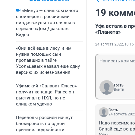
ПЕРЕЙТИ К ПУ
19 комм
«Минус — слишком много
спойлеров»: российский
ниндзя-скульптор снялся в
Уфа встала в пр
сериале «Дом Дракона».
«Планета»
Видео
24 августа 2022, 10:15
«Они всё еще в лесу, и им
нужна помощь»: сын
пропавших в тайге
Усольцевых назвал еще одну
версию их исчезновения
Уфимский «Салават Юлаев»
Гость
Войти
получит канадца. Ранее он
выступал в НХЛ, но не
слишком удачно
Гость
24 августа 2022
Переводы россиян начнут
Надо переименов
блокировать по одной
Сипай еще во вр
причине: подробности