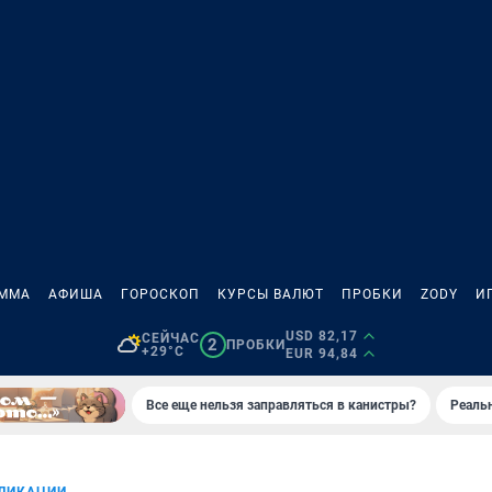
АММА
АФИША
ГОРОСКОП
КУРСЫ ВАЛЮТ
ПРОБКИ
ZODY
И
USD 82,17
СЕЙЧАС
2
ПРОБКИ
+29°C
EUR 94,84
Все еще нельзя заправляться в канистры?
Реаль