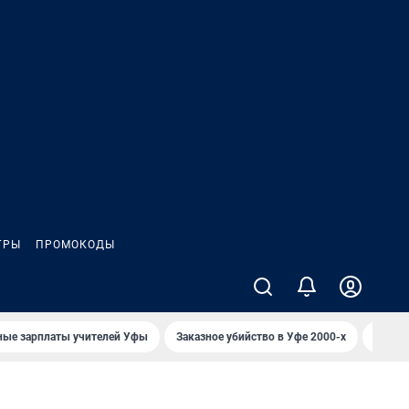
ГРЫ
ПРОМОКОДЫ
ные зарплаты учителей Уфы
Заказное убийство в Уфе 2000-х
Каким