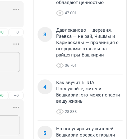
обладают ценностью
47 001
Давлеканово — деревня,
+0
–0
3
Раевка — не рай, Чишмы и
Кармаскалы — провинция с
огородами: отзывы на
райцентры Башкирии
36 701
Как звучит БПЛА.
4
Послушайте, жители
Башкирии: это может спасти
+0
–0
вашу жизнь
28 838
На популярных у жителей
5
Башкирии озерах открыли