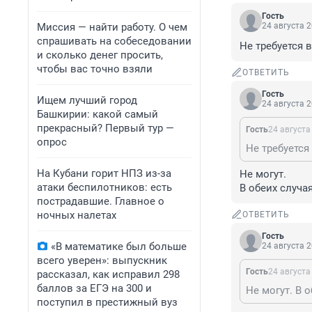
Гость
Миссия — найти работу. О чем
24 августа 2
спрашивать на собеседовании
Не требуется 
и сколько денег просить,
чтобы вас точно взяли
ОТВЕТИТЬ
Гость
Ищем лучший город
24 августа 2
Башкирии: какой самый
прекрасный? Первый тур —
Гость
24 августа
опрос
Не требуется
На Кубани горит НПЗ из-за
Не могут.

атаки беспилотников: есть
В обеих случ
пострадавшие. Главное о
ночных налетах
ОТВЕТИТЬ
Гость
«В математике был больше
24 августа 2
всего уверен»: выпускник
Гость
24 августа
рассказал, как исправил 298
баллов за ЕГЭ на 300 и
Не могут. В 
поступил в престижный вуз