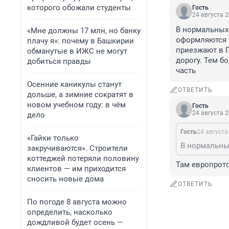
которого обожали студенты
Гость
24 августа 2
В нормальных 
«Мне должны 17 млн, но банку
оформляются п
плачу я»: почему в Башкирии
приезжают в Г
обманутые в ИЖС не могут
дорогу. Тем б
добиться правды
часть
Осенние каникулы станут
ОТВЕТИТЬ
дольше, а зимние сократят в
новом учебном году: в чём
Гость
24 августа 2
дело
Гость
24 августа
«Гайки только
закручиваются». Строители
коттеджей потеряли половину
Там европрото
клиентов — им приходится
сносить новые дома
ОТВЕТИТЬ
По погоде 8 августа можно
определить, насколько
дождливой будет осень —