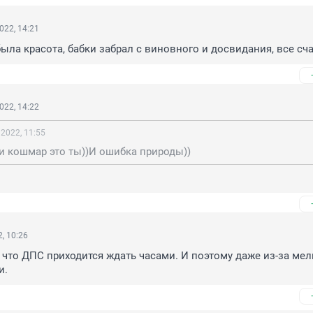
022, 14:21
ыла красота, бабки забрал с виновного и досвидания, все сч
022, 14:22
 2022, 11:55
и кошмар это ты))И ошибка природы))
, 10:26
 что ДПС приходится ждать часами. И поэтому даже из-за мел
и.