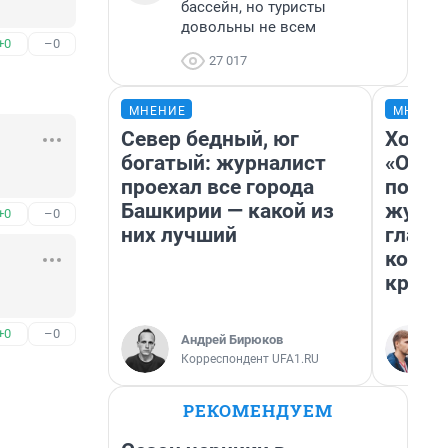
бассейн, но туристы
довольны не всем
+0
–0
27 017
МНЕНИЕ
МНЕНИ
Север бедный, юг
Хоть 
богатый: журналист
«Одис
проехал все города
понра
Башкирии — какой из
журна
+0
–0
них лучший
главн
котор
крити
+0
–0
Андрей Бирюков
Корреспондент UFA1.RU
РЕКОМЕНДУЕМ