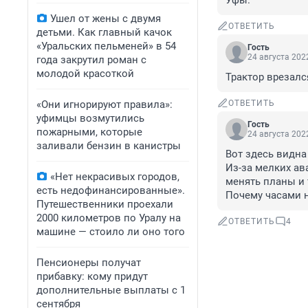
Уфы.
Ушел от жены с двумя
ОТВЕТИТЬ
детьми. Как главный качок
«Уральских пельменей» в 54
Гость
24 августа 2022
года закрутил роман с
молодой красоткой
Трактор врезался
«Они игнорируют правила»:
ОТВЕТИТЬ
уфимцы возмутились
Гость
пожарными, которые
24 августа 2022
заливали бензин в канистры
Вот здесь видна
Из-за мелких ав
«Нет некрасивых городов,
менять планы и т.
есть недофинансированные».
Почему часами 
Путешественники проехали
2000 километров по Уралу на
ОТВЕТИТЬ
4
машине — стоило ли оно того
Пенсионеры получат
прибавку: кому придут
дополнительные выплаты с 1
сентября