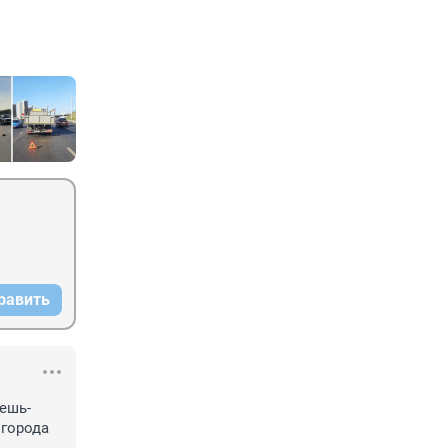
равить
ешь-
города 