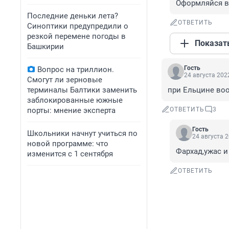
Оформляйся в 
Последние деньки лета?
ОТВЕТИТЬ
Синоптики предупредили о
резкой перемене погоды в
Показат
Башкирии
Гость
Вопрос на триллион.
24 августа 2022
Смогут ли зерновые
терминалы Балтики заменить
при Ельцине воо
заблокированные южные
порты: мнение эксперта
ОТВЕТИТЬ
3
Гость
Школьники начнут учиться по
24 августа 2
новой программе: что
Фархад,ужас и
изменится с 1 сентября
ОТВЕТИТЬ