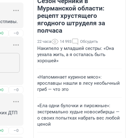
Сезон черники в
Мурманской области:
рецепт хрустящего
астливы.
ягодного штруделя за
полчаса
+0
–0
22 часа
14 993
Обсудить
Накипело у младшей сестры: «Она
уехала жить, а я осталась быть
хорошей»
«Напоминает куриное мясо»:
ярославцы нашли в лесу необычный
гриб — что это
+0
–0
«Ела одни булочки и пирожные»:
экстремально худые новосибирцы —
ких ДТП 
о своих попытках набрать вес любой
ценой
+0
–0