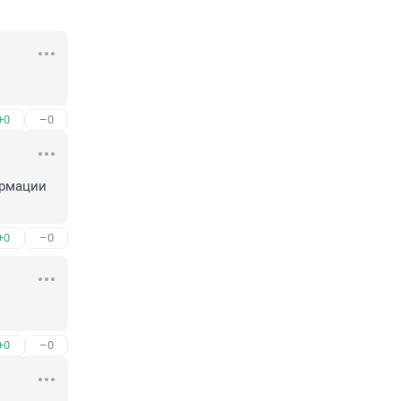
+0
–0
рмации 
+0
–0
+0
–0