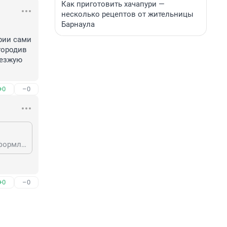
Как приготовить хачапури —
несколько рецептов от жительницы
Барнаула
ии сами 
ородив 
езжую 
+0
–0
В нормальных городах ДПС вообще не выезжает на ДТП, мелкие аварии оформляются по европротоколу ОСАГО, а если очень хочется участники аварии сами приезжают в ГИБДД, где им справку выдадут. И не надо никого ждать, перегородив дорогу. Тем более по ПДД, водители после аварии, обязаны освободить проезжую часть
+0
–0