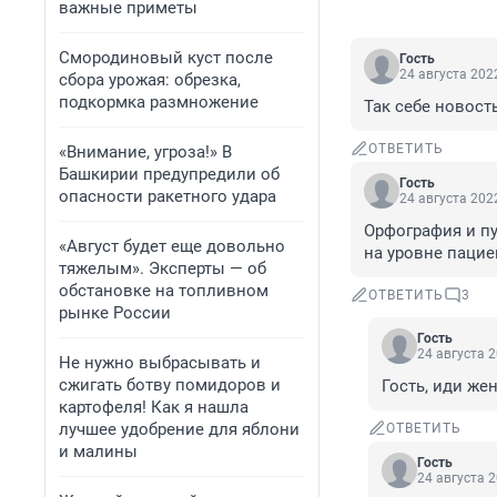
важные приметы
Смородиновый куст после
Гость
24 августа 2022
сбора урожая: обрезка,
подкормка размножение
Так себе новость
ОТВЕТИТЬ
«Внимание, угроза!» В
Башкирии предупредили об
Гость
опасности ракетного удара
24 августа 2022
Орфография и пу
«Август будет еще довольно
на уровне пацие
тяжелым». Эксперты — об
обстановке на топливном
ОТВЕТИТЬ
3
рынке России
Гость
24 августа 2
Не нужно выбрасывать и
сжигать ботву помидоров и
Гость, иди жен
картофеля! Как я нашла
лучшее удобрение для яблони
ОТВЕТИТЬ
и малины
Гость
24 августа 2