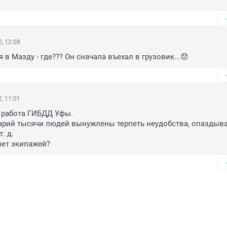
, 12:08
 в Мазду - где??? Он сначала въехал в грузовик...😞
, 11:01
 работа ГИБДД Уфы.

арий тысячи людей вынужлены терпеть неудобства, опаздыват
 д.

нет экипажей?