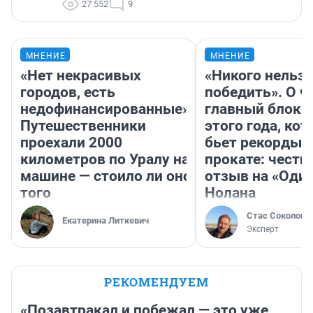
27 552
9
МНЕНИЕ
МНЕНИЕ
«Нет некрасивых
«Никого нельз
городов, есть
победить». О ч
недофинансированные».
главный блокб
Путешественники
этого года, ко
проехали 2000
бьет рекорды 
километров по Уралу на
прокате: честн
машине — стоило ли оно
отзыв на «Оди
того
Нолана
Стас Соколов
Екатерина Литкевич
Эксперт
РЕКОМЕНДУЕМ
«Позавтракал и побежал — это уже