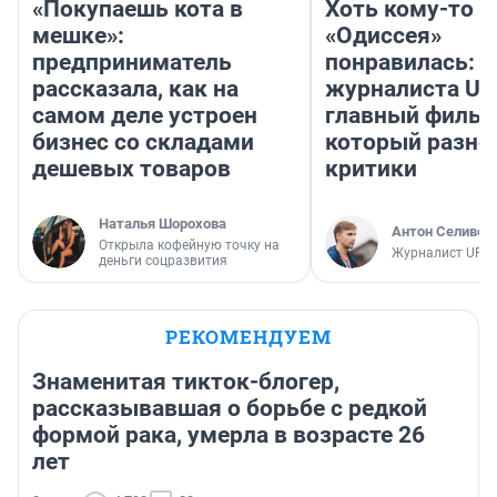
«Покупаешь кота в
Хоть кому-то
мешке»:
«Одиссея»
предприниматель
понравилась: 
рассказала, как на
журналиста UF
самом деле устроен
главный фильм
бизнес со складами
который разно
дешевых товаров
критики
Наталья Шорохова
Антон Селивер
Открыла кофейную точку на
Журналист UFA1
деньги соцразвития
РЕКОМЕНДУЕМ
Знаменитая тикток-блогер,
рассказывавшая о борьбе с редкой
формой рака, умерла в возрасте 26
лет