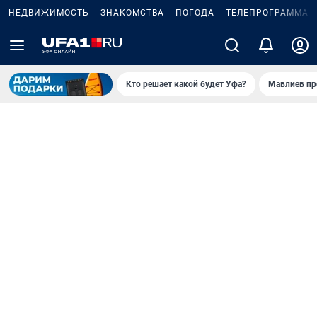
НЕДВИЖИМОСТЬ
ЗНАКОМСТВА
ПОГОДА
ТЕЛЕПРОГРАММА
Кто решает какой будет Уфа?
Мавлиев пр