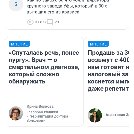
Как по заказу. За что убили директора
5
крупного завода Уфы, который в 90-х
вытащил его из кризиса
31 677
23
МНЕНИЕ
МНЕНИЕ
«Спуталась речь, понес
Продашь за 300
пургу». Врач — о
возьмут с 4000
смертельном диагнозе,
нам готовит н
который сложно
налоговый зако
обнаружить
коснется импор
даже репетито
Ирина Волкова
Главврач клиники
Анастасия Зав
«Реабилитация доктора
Волковой»