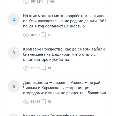
103 121
166
На этих монетах можно заработать: антиквар
2
из Уфы рассказал, какие редкие деньги 1961
по 2016 год обладают ценностью
46 603
11
Кровавое Рождество: как до смерти забили
3
бизнесмена из Башкирии и что стало с
организатором убийства
37 363
13
Давлеканово — деревня, Раевка — не рай,
4
Чишмы и Кармаскалы — провинция с
огородами: отзывы на райцентры Башкирии
34 116
20