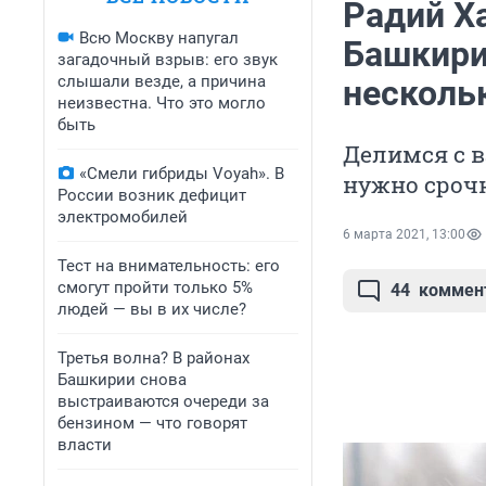
Радий Х
Всю Москву напугал
Башкири
загадочный взрыв: его звук
слышали везде, а причина
несколь
неизвестна. Что это могло
быть
Делимся с в
«Смели гибриды Voyah». В
нужно сроч
России возник дефицит
электромобилей
6 марта 2021, 13:00
Тест на внимательность: его
смогут пройти только 5%
44
коммен
людей — вы в их числе?
Третья волна? В районах
Башкирии снова
выстраиваются очереди за
бензином — что говорят
власти