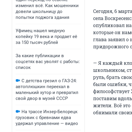
изменил всё. Как мошенники
Сегодня, 6 мар
довели школьницу до
попытки поджога здания
села Воскресен
опубликовал на 
Уфимец нашел медную
которые он наме
копейку 19 века и продает её
глава заявил о
за 150 тысяч рублей
придорожного с
За какие публикации в
соцсетях вас уволят с работы:
— Я каждый кло
список
школьником, ст
руль, брать сво
С детства грезил о ГАЗ-24:
были ошибки, ч
автоплюшкин переехал в
философствует 
маленький хутор и превратил
поставим вдоль
свой двор в музей СССР
жители. Всё это
На трассе Инзер-Белорецк
обнимали своих
грузовик с бревнами едва
удержал управление — видео