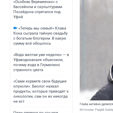
«Особняк Веремеенко» с
бассейном и скульптурами
Посейдона спрятался под
Уфой
«Теперь мы семья!» Клава
Кока сыграла тайную свадьбу
с богатым блогером. В какую
сумму всё обошлось
«Вода желтая уже неделю» — в
Уфаводоканале объяснили,
почему вода в Глумилино
странного цвета
«Сами кормите свои будущие
опухоли». Биолог назвал
продукты, которые приводят к
онкологии, сам он их никогда
не ест
Глава активно делилс
Источник: 
Радий Хабир
Один переход по ссылке