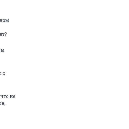
ьном
ет?
ры
с с
 что не
ов,