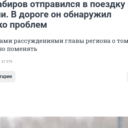
абиров отправился в поездку
и. В дороге он обнаружил
ко проблем
ами рассуждениями главы региона о том
но поменять
37 579
тария