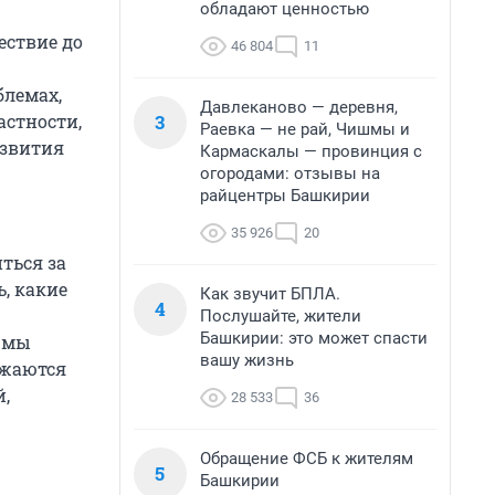
обладают ценностью
ествие до
46 804
11
блемах,
Давлеканово — деревня,
3
астности,
Раевка — не рай, Чишмы и
азвития
Кармаскалы — провинция с
огородами: отзывы на
райцентры Башкирии
35 926
20
ться за
ь, какие
Как звучит БПЛА.
4
Послушайте, жители
Башкирии: это может спасти
р мы
вашу жизнь
ижаются
й,
28 533
36
Обращение ФСБ к жителям
5
Башкирии