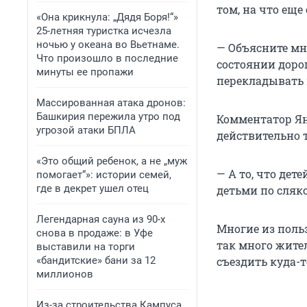
том, на что еще
«Она крикнула: „Дядя Боря!“»
25-летняя туристка исчезла
ночью у океана во Вьетнаме.
— Объясните мн
Что произошло в последние
состоянии доро
минуты ее пропажи
перекладывать 
Массированная атака дронов:
Башкирия пережила утро под
Комментатор Ян
угрозой атаки БПЛА
действительно 
«Это общий ребенок, а не „муж
— А то, что дет
помогает“»: истории семей,
где в декрет ушел отец
детьми по сляко
Легендарная сауна из 90-х
Многие из польз
снова в продаже: в Уфе
так много жител
выставили на торги
«бандитские» бани за 12
съездить куда-т
миллионов
Из-за строительства Кампуса