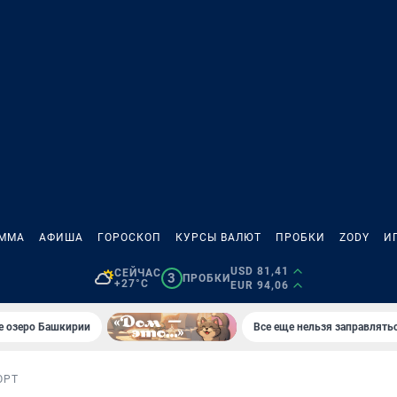
АММА
АФИША
ГОРОСКОП
КУРСЫ ВАЛЮТ
ПРОБКИ
ZODY
И
USD 81,41
СЕЙЧАС
3
ПРОБКИ
+27°C
EUR 94,06
е озеро Башкирии
Все еще нельзя заправлять
ОРТ