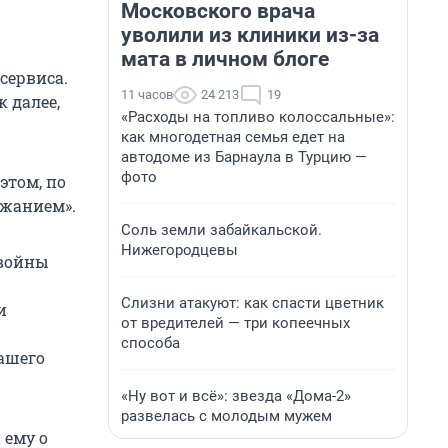
Московского врача
уволили из клиники из-за
мата в личном блоге
сервиса.
11 часов
24 213
19
 далее,
«Расходы на топливо колоссальные»:
как многодетная семья едет на
автодоме из Барнаула в Турцию —
фото
этом, по
ржанием».
Соль земли забайкальской.
Нижегородцевы
 войны
Слизни атакуют: как спасти цветник
и
от вредителей — три копеечных
способа
ашего
«Ну вот и всё»: звезда «Дома-2»
развелась с молодым мужем
 ему о