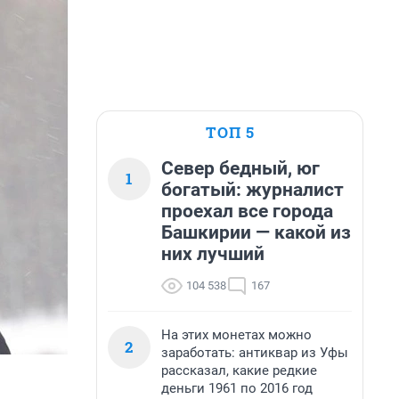
ТОП 5
Север бедный, юг
1
богатый: журналист
проехал все города
Башкирии — какой из
них лучший
104 538
167
На этих монетах можно
2
заработать: антиквар из Уфы
рассказал, какие редкие
деньги 1961 по 2016 год