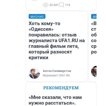
22 641
114
МНЕНИЕ
МНЕНИ
Хоть кому-то
«В 19
«Одиссея»
строи
понравилась: отзыв
обвал
журналиста UFA1.RU на
совет
главный фильм лета,
сравн
который разносят
росси
критики
Антон Селиверстов
Журналист UFA1.RU
РЕКОМЕНДУЕМ
«Мне сказали, что нам
нужно расстаться».