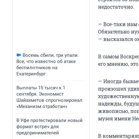
недостаточно.
— Все-таки нам
Обязательно нуж
— высказался о
Восемь сбили, три упали.
В самом Воскрес
Все, что известно об атаке
его мнению, эт
беспилотников на
Екатеринбург
— Иногда бывае
Выплаты 15 тысяч к 1
произошел удив
сентября. Экономист
художественную 
Шайахметов спрогнозировал:
надежды, будущ
«Механизм отработан»
живописью, поп
музея имени Не
В Уфе протестировали новый
формат встреч для
предпринимателей
В комментариях