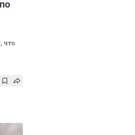
 по
, что