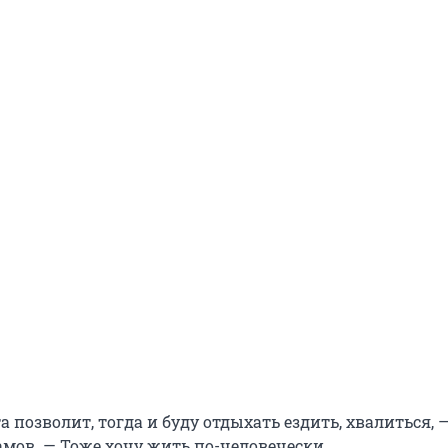
а позволит, тогда и буду отдыхать ездить, хвалиться, 
мов. — Тоже хочу жить по-человечески.